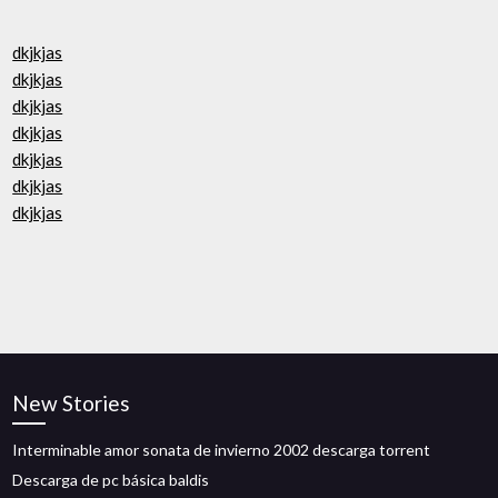
dkjkjas
dkjkjas
dkjkjas
dkjkjas
dkjkjas
dkjkjas
dkjkjas
New Stories
Interminable amor sonata de invierno 2002 descarga torrent
Descarga de pc básica baldis