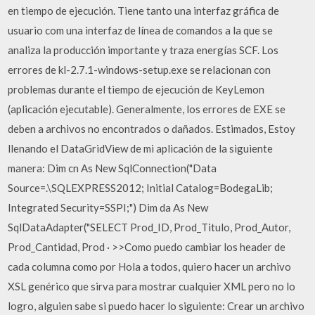
en tiempo de ejecución. Tiene tanto una interfaz gráfica de
usuario com una interfaz de línea de comandos a la que se
analiza la producción importante y traza energías SCF. Los
errores de kl-2.7.1-windows-setup.exe se relacionan con
problemas durante el tiempo de ejecución de KeyLemon
(aplicación ejecutable). Generalmente, los errores de EXE se
deben a archivos no encontrados o dañados. Estimados, Estoy
llenando el DataGridView de mi aplicación de la siguiente
manera: Dim cn As New SqlConnection("Data
Source=.\SQLEXPRESS2012; Initial Catalog=BodegaLib;
Integrated Security=SSPI;") Dim da As New
SqlDataAdapter("SELECT Prod_ID, Prod_Titulo, Prod_Autor,
Prod_Cantidad, Prod · >>Como puedo cambiar los header de
cada columna como por Hola a todos, quiero hacer un archivo
XSL genérico que sirva para mostrar cualquier XML pero no lo
logro, alguien sabe si puedo hacer lo siguiente: Crear un archivo