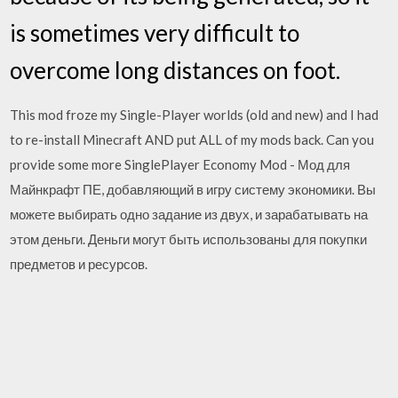
is sometimes very difficult to
overcome long distances on foot.
This mod froze my Single-Player worlds (old and new) and I had
to re-install Minecraft AND put ALL of my mods back. Can you
provide some more SinglePlayer Economy Mod - Мод для
Майнкрафт ПЕ, добавляющий в игру систему экономики. Вы
можете выбирать одно задание из двух, и зарабатывать на
этом деньги. Деньги могут быть использованы для покупки
предметов и ресурсов.