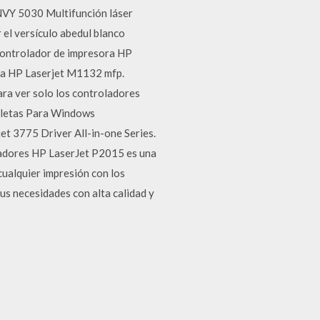
NVY 5030 Multifunción láser
el versículo abedul blanco
l controlador de impresora HP
ora HP Laserjet M1132 mfp.
ara ver solo los controladores
pletas Para Windows
t 3775 Driver All-in-one Series.
ladores HP LaserJet P2015 es una
ualquier impresión con los
us necesidades con alta calidad y