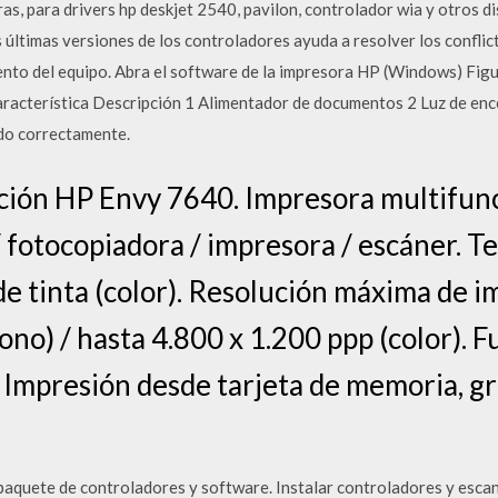
ras, para drivers hp deskjet 2540, pavilon, controlador wia y otros 
timas versiones de los controladores ayuda a resolver los conflict
iento del equipo. Abra el software de la impresora HP (Windows) Fig
acterística Descripción 1 Alimentador de documentos 2 Luz de encen
ado correctamente.
ión HP Envy 7640. Impresora multifunc
 / fotocopiadora / impresora / escáner. T
de tinta (color). Resolución máxima de i
no) / hasta 4.800 x 1.200 ppp (color). 
: Impresión desde tarjeta de memoria, gr
quete de controladores y software. Instalar controladores y escan