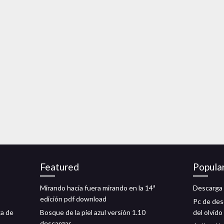
Featured
Popula
Mirando hacia fuera mirando en la 14ª
Descarga 
edición pdf download
Pc de desc
ga de
Bosque de la piel azul versión 1.10
del olvido
descargar