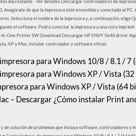
ntes día restante - Ver detalles Descargar controladores de impres
0. Asegúrate de que la impresora esté encendida y conectada al PC. 
res. Selecciona el nombre de la impresora y, a continuación, elige Q
gando el software. Podrá conectar la impresora a una red e imprimir 
-in-One Printer SW Download Descargar HP ENVY 5640 driver impre
ta, XP y Mac. Instalar controlador y software oficial.
impresora para Windows 10/8 / 8.1 / 7 (
impresora para Windows XP / Vista (32 
presora para Windows XP / Vista (64 bi
ac – Descargar ¿Cómo instalar Print an
y de solución de problemas que incluya software, controladores y m
 Controladores de impresora para Windows 10/8 / 8.1 / 7 (64.bit)