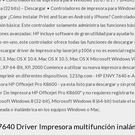
a (32 bits) – Descargar • Controladores de impresora para Windows 
gar ¿Cómo instalar Print and Scan en Android y iPhone? Controlado
ón básica: Este controlador solamente administra las funciones bási
ones avanzadas: HP incluye software de gran utilidad para ayudarlo
o-en-uno, este controlador ofrece todas las funciones de descargar d
escargar driver de impresora hp laserjet p1006 y no es esencial regi
3, Mac OS X 10.4, Mac OS X 10.5, Mac OS X Microsoft Windows Vista,
t, XP 64-Bit, XP, 2000 Comience a utilizar su nueva impresora desc
 imprimir en diferentes dispositivos. 123.hp.com - HP ENVY 7640 e
a HP Officejet Pro K8600 - ya esta listo para descargar y sin prob
r De Impresora HP Officejet Pro K8600" y no requieres registrarte
osoft Windows 8 (32-bit), Microsoft Windows 8 (64-bit) Instale el 
leada o inalámbrica en los equipos Windows o Mac.
640 Driver Impresora multifunción inalám