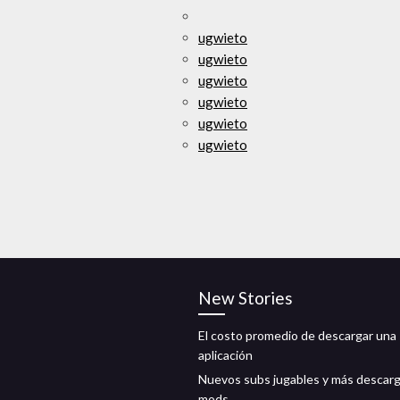
ugwieto
ugwieto
ugwieto
ugwieto
ugwieto
ugwieto
New Stories
El costo promedio de descargar una
aplicación
Nuevos subs jugables y más descar
mods