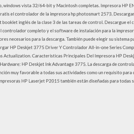
, windows vista 32/64-bit y Macintosh completas. Impresora HP E
tis el controlador de la impresora hp photosmart 2573. Descargar 
t booklet inglés de la clase 3 de las tareas de control. Descargue e
 controlador completo y el software de instalación para la impres
dores necesarios para la descarga. También puede elegir su sistema p
argar HP Deskjet 3775 Driver Y Controlador All-in-one Series Com
Actualization. Características Principales Del Impresora HP Deskje
. Hardware: HP Deskjet Ink Advantage 3775. La descarga de contro
ción muy favorable a todas sus actividades como un requisito para c
 impresoras HP Laserjet P2015 también están diseñadas para todas s