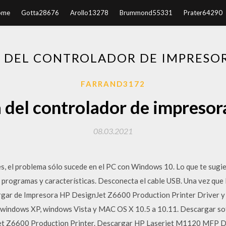
ome
Gotta28676
Arollo13278
Brummond55331
Prater64290
 DEL CONTROLADOR DE IMPRESOR
FARRAND3172
 del controlador de impresor
08.03.2021
s, el problema sólo sucede en el PC con Windows 10. Lo que te sugie
 programas y características. Desconecta el cable USB. Una vez que 
rgar de Impresora HP DesignJet Z6600 Production Printer Driver y
 windows XP, windows Vista y MAC OS X 10.5 a 10.11. Descargar so
Jet Z6600 Production Printer. Descargar HP Laserjet M1120 MFP Dr