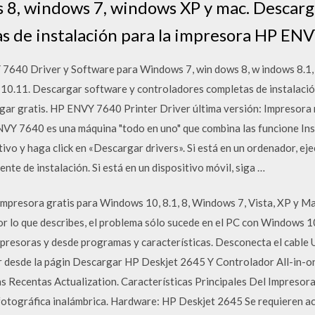
8, windows 7, windows XP y mac. Descarg
s de instalación para la impresora HP EN
7640 Driver y Software para Windows 7, win dows 8, w indows 8.1,
10.11. Descargar software y controladores completas de instalaci
ar gratis. HP ENVY 7640 Printer Driver última versión: Impresora 
VY 7640 es una máquina "todo en uno" que combina las funcione Inst
vo y haga click en «Descargar drivers». Si está en un ordenador, eje
tente de instalación. Si está en un dispositivo móvil, siga …
presora gratis para Windows 10, 8.1, 8, Windows 7, Vista, XP y Mac
r lo que describes, el problema sólo sucede en el PC con Windows 10.
presoras y desde programas y características. Desconecta el cable 
or desde la págin Descargar HP Deskjet 2645 Y Controlador All-in-o
ecentas Actualization. Características Principales Del Impresora
fotográfica inalámbrica. Hardware: HP Deskjet 2645 Se requieren a