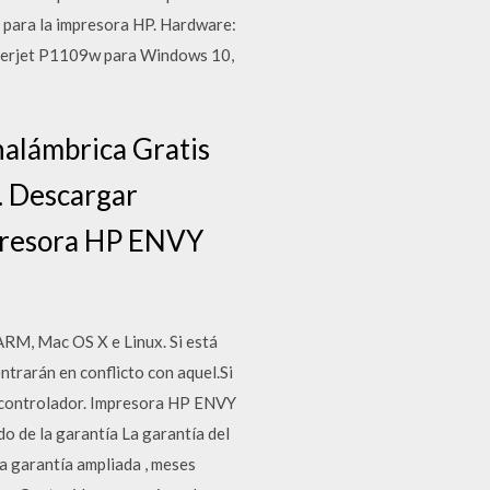
 para la impresora HP. Hardware:
serjet P1109w para Windows 10,
alámbrica Gratis
. Descargar
mpresora HP ENVY
M, Mac OS X e Linux. Si está
trarán en conflicto con aquel.Si
n controlador. Impresora HP ENVY
o de la garantía La garantía del
la garantía ampliada , meses