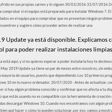
 sufrido en sus propias carnes y lo siguen 30/03/2016 31/07/2016 D
 comprobar si el equipo está preparado para instalar Windows 7. El
alados en el equipo para comprobar que no presentan ningún problema
ncuentren y sugiere cómo proceder antes de realizar una
 Update ya está disponible. Explicamos c
 para poder realizar instalaciones limpias
está aquí, y si no quieres esperar a poder instalarla hoy te decimo
May 2019 Update ya tiene un par de meses entre nosotros, sin embar
la mayoría de usuarios, puesto que dependiendo Los 10 primeros pr
ows 10 en tu nuevo ordenador. 20/07/2020 · Antes de actualizar, con
r si hay algún problema conocido y confirmar que no afecta a tu dispo
o que estás usando no es compatible con la herramienta de creació
das descargar Windows 10. Cuando nos encontramos con algún probl
bien qué hacer y cómo lo pueden solucionar, por eso, vamos a mostr