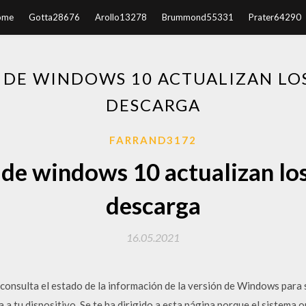
ome
Gotta28676
Arollo13278
Brummond55331
Prater64290
 DE WINDOWS 10 ACTUALIZAN LO
DESCARGA
FARRAND3172
 de windows 10 actualizan lo
descarga
16.05.2021
 consulta el estado de la información de la versión de Windows para 
 a tu dispositivo. Se te ha dirigido a esta página porque el sistema