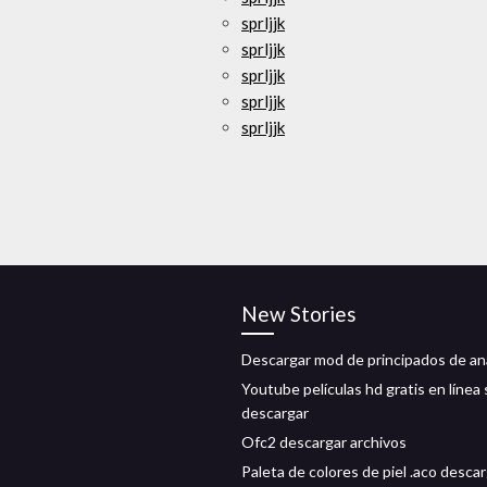
sprljjk
sprljjk
sprljjk
sprljjk
sprljjk
New Stories
Descargar mod de principados de an
Youtube películas hd gratis en línea 
descargar
Ofc2 descargar archivos
Paleta de colores de piel .aco desca