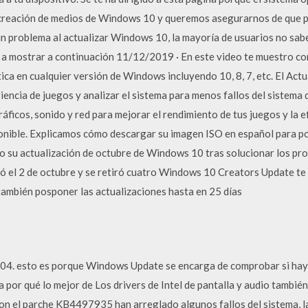
 creación de medios de Windows 10 y queremos asegurarnos de que
 problema al actualizar Windows 10, la mayoría de usuarios no sabe
 a mostrar a continuación 11/12/2019 · En este video te muestro co
a en cualquier versión de Windows incluyendo 10, 8, 7, etc. El Actua
iencia de juegos y analizar el sistema para menos fallos del sistema
ráficos, sonido y red para mejorar el rendimiento de tus juegos y la 
ible. Explicamos cómo descargar su imagen ISO en español para pod
o su actualización de octubre de Windows 10 tras solucionar los pr
ó el 2 de octubre y se retiró cuatro Windows 10 Creators Update te p
 también posponer las actualizaciones hasta en 25 días
4. esto es porque Windows Update se encarga de comprobar si hay 
a por qué lo mejor de Los drivers de Intel de pantalla y audio tamb
n el parche KB4497935 han arreglado algunos fallos del sistema, l