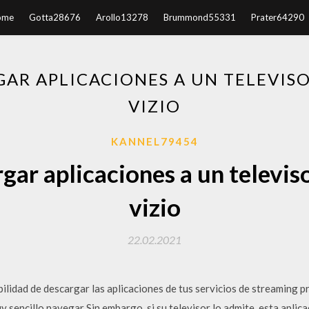
ome
Gotta28676
Arollo13278
Brummond55331
Prater64290
AR APLICACIONES A UN TELEVISO
VIZIO
KANNEL79454
ar aplicaciones a un televiso
vizio
22.02.2021
bilidad de descargar las aplicaciones de tus servicios de streaming p
y sencillo navegar Sin embargo, si su televisor lo admite, esta aplic