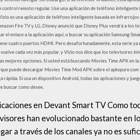
n control remoto regular. Use una aplicación de teléfono inteligente
Vizio es una aplicación de teléfono inteligente basada en infrarrojo
 Amazon Fire TV y LG, Disney anunció que Disney Plus vendrá a los te
ar el enlace a la aplicación aquí, o buscar su aplicación Samsung Sm
 tiene cuatro puertos HDMI. Pero desafortunadamente, esta serie ya 
e vuelve cada vez más popular, y Vizio nos dice que los televisores in
las mejores opciones. Si usted está buscando Movies Time APK en l
orque puede descargar Movies Time Mod APK sobre el apkspure.com s
 rápida. Si usa un dispositivo Android, todas las aplicaciones y jue
ede buscar como desee.
licaciones en Devant Smart TV Como to
levisores han evolucionado bastante en lo
ar a través de los canales ya no es suf