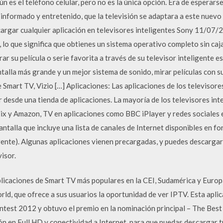
n es el teléfono celular, pero no es la única opción. Era de esperars
formado y entretenido, que la televisión se adaptara a este nuevo m
argar cualquier aplicación en televisores inteligentes Sony 11/07
, lo que significa que obtienes un sistema operativo completo sin caj
r su película o serie favorita a través de su televisor inteligente e
alla más grande y un mejor sistema de sonido, mirar películas con su
de Smart TV, Vizio […] Aplicaciones: Las aplicaciones de los televisor
 desde una tienda de aplicaciones. La mayoría de los televisores in
lix y Amazon, TV en aplicaciones como BBC iPlayer y redes sociales 
talla que incluye una lista de canales de Internet disponibles en for
igente). Algunas aplicaciones vienen precargadas, y puedes descargar
visor.
plicaciones de Smart TV más populares en la CEI, Sudamérica y Europ
rld, que ofrece a sus usuarios la oportunidad de ver IPTV. Esta apli
ntest 2012 y obtuvo el premio en la nominación principal – The Best
ón en Full HD y conectividad a Internet, para que puedas descargar t