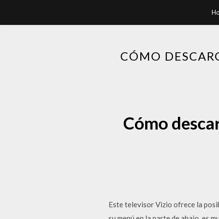
H
CÓMO DESCARG
Cómo descarg
Este televisor Vizio ofrece la posi
su menú en la parte de abajo, es mu