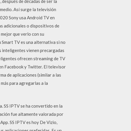
e, después de décadas de ser la
edio. Así surge la televisión
/2020 Sony usa Android TV en
as adicionales o dispositivos de
s mejor que verlo con su
 Smart TV es una alternativa si no
es inteligentes vienen precargadas
teligentes ofrecen streaming de TV
en Facebook y Twitter. El televisor
ma de aplicaciones (similar a las
 más para agregarlas a la
a. SS IPTV se ha convertido en la
cación fue altamente valorada por
 App. SS IPTV es hoy De Vizio,
us aplicaciones preferidas. Es un