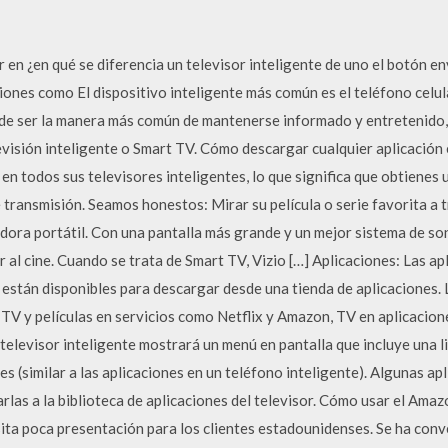
 en ¿en qué se diferencia un televisor inteligente de uno el botón en
iones como El dispositivo inteligente más común es el teléfono celula
de ser la manera más común de mantenerse informado y entretenido, 
evisión inteligente o Smart TV. Cómo descargar cualquier aplicación 
 todos sus televisores inteligentes, lo que significa que obtienes 
e transmisión. Seamos honestos: Mirar su película o serie favorita a t
ora portátil. Con una pantalla más grande y un mejor sistema de son
r al cine. Cuando se trata de Smart TV, Vizio […] Aplicaciones: Las ap
están disponibles para descargar desde una tienda de aplicaciones. 
 TV y películas en servicios como Netflix y Amazon, TV en aplicacio
 televisor inteligente mostrará un menú en pantalla que incluye una l
es (similar a las aplicaciones en un teléfono inteligente). Algunas a
as a la biblioteca de aplicaciones del televisor. Cómo usar el Amazo
sita poca presentación para los clientes estadounidenses. Se ha conv