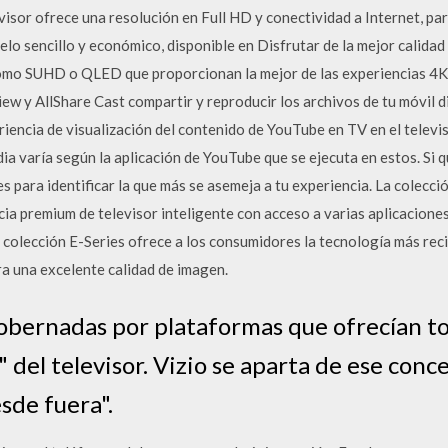
visor ofrece una resolución en Full HD y conectividad a Internet, p
elo sencillo y económico, disponible en Disfrutar de la mejor calidad
como SUHD o QLED que proporcionan la mejor de las experiencias 4K
iew y AllShare Cast compartir y reproducir los archivos de tu móvil 
encia de visualización del contenido de YouTube en TV en el televiso
ia varía según la aplicación de YouTube que se ejecuta en estos. Si 
es para identificar la que más se asemeja a tu experiencia. La colec
ia premium de televisor inteligente con acceso a varias aplicacione
olección E-Series ofrece a los consumidores la tecnología más recien
a una excelente calidad de imagen.
gobernadas por plataformas que ofrecían t
 del televisor. Vizio se aparta de ese conc
sde fuera".