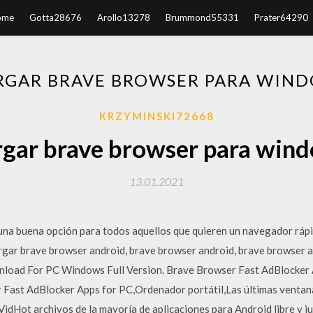
ome
Gotta28676
Arollo13278
Brummond55331
Prater64290
RGAR BRAVE BROWSER PARA WIND
KRZYMINSKI72668
gar brave browser para win
13.01.2021
na buena opción para todos aquellos que quieren un navegador rápi
rgar brave browser android, brave browser android, brave browser 
load For PC Windows Full Version. Brave Browser Fast AdBlocker 
 Fast AdBlocker Apps for PC,Ordenador portátil,Las últimas venta
VidHot archivos de la mayoría de aplicaciones para Android libre y j