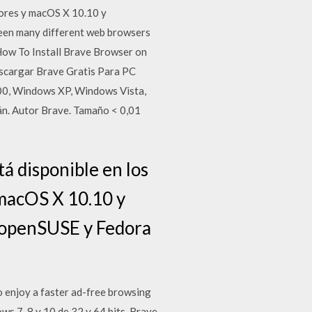
iores y macOS X 10.10 y
been many different web browsers
How To Install Brave Browser on
scargar Brave Gratis Para PC
000, Windows XP, Windows Vista,
án. Autor Brave. Tamaño < 0,01
á disponible en los
 macOS X 10.10 y
, openSUSE y Fedora
 enjoy a faster ad-free browsing
ws 7, 8 y 10 de 32 y 64 bits. Brave