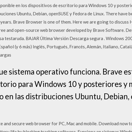
sponible en los dispositivos de escritorio para Windows 10 y poster
ribuciones Ubuntu, Debian, openSUSE y Fedora de Linux. There have 
years. Brave Browser is one of them. Here we are going to discuss 
free and open-source web browser developed by Brave Software. De
cesa testaruda. BAJAR Última Versión Descarga segura . Windows 2
pañol (y 6 más) Inglés, Portugués, Francés, Alemán, Italiano, Catal
cargas
e sistema operativo funciona. Brave est
ritorio para Windows 10 y posteriores y
mo en las distribuciones Ubuntu, Debian
ate and secure web browser for PC, Mac and mobile. Download now to
tery life by blocking tracking software. Funciona en sistemas Windo