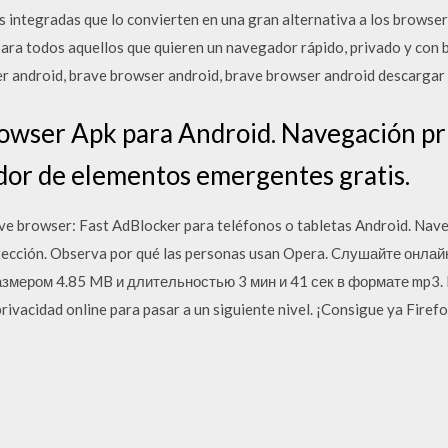
es integradas que lo convierten en una gran alternativa a los brows
ra todos aquellos que quieren un navegador rápido, privado y con 
r android, brave browser android, brave browser android descargar 
owser Apk para Android. Navegación pri
dor de elementos emergentes gratis.
ve browser: Fast AdBlocker para teléfonos o tabletas Android. Na
rotección. Observa por qué las personas usan Opera. Cлушайте онлай
змером 4.85 MB и длительностью 3 мин и 41 сек в формате mp3. 
ivacidad online para pasar a un siguiente nivel. ¡Consigue ya Fire