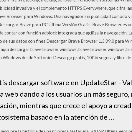
publicidad invasiva y el complemento HTTPS Everywhere, que cifra la
rave Browser para Windows. Una navegador sin publicidad cómodo y 
- Descargar Brave para PC Última Versión Gratis. Brave Browser es
 de contar con función adblock integrada que agiliza la navegación. L
uso de sus datos con fines Descargar Brave Browser 1.3.99.0 para W
ck aquí descargar brave browser windows, brave browser windows, b
 Windows desde Softonic: Descarga gratis, 100% segura y libre de 
tis descargar software en UpdateStar - Val
la web dando a los usuarios un más seguro,
ación, mientras que crece el apoyo a crea
cosistema basado en la atención de …
escubre la historia de una princesa testaruda. BAJAR Última Versi