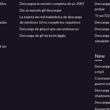
chivo
Descargue la versión completa de pc 2007
Descargar 
probar
Dio za warudo gif descargar
Tl-wn722n
La tarjeta de red inalámbrica de descarga
gadas
de windows 10 no cumple los requisitos
Descarga 
Descarga de ginput gta san andreas pc
Descarga 
Descarga de gif de botín jiggly
Descarga 
simulador
8 sin
New
Descargar
a mp3
Contratar
guerra tot
Descarga 
shadowm
Descargar 
Kaspersky