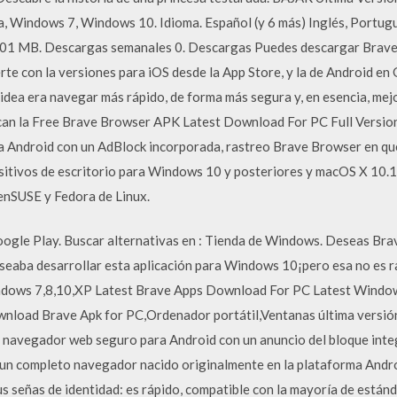
Windows 7, Windows 10. Idioma. Español (y 6 más) Inglés, Portugué
0,01 MB. Descargas semanales 0. Descargas Puedes descargar Brav
erte con la versiones para iOS desde la App Store, y la de Android en 
idea era navegar más rápido, de forma más segura y, en esencia, mejo
can la Free Brave Browser APK Latest Download For PC Full Version
a Android con un AdBlock incorporada, rastreo Brave Browser en qu
ositivos de escritorio para Windows 10 y posteriores y macOS X 10.10
enSUSE y Fedora de Linux.
oogle Play. Buscar alternativas en : Tienda de Windows. Deseas B
deseaba desarrollar esta aplicación para Windows 10¡pero esa no es 
ows 7,8,10,XP Latest Brave Apps Download For PC Latest Window
nload Brave Apk for PC,Ordenador portátil,Ventanas última versi
s, navegador web seguro para Android con un anuncio del bloque inte
 un completo navegador nacido originalmente en la plataforma Andr
 señas de identidad: es rápido, compatible con la mayoría de están