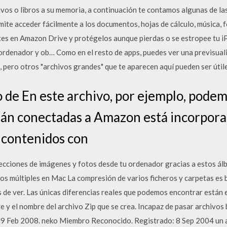
vos o libros a su memoria, a continuación te contamos algunas de la
te acceder fácilmente a los documentos, hojas de cálculo, música, 
ntes en Amazon Drive y protégelos aunque pierdas o se estropee tu i
rdenador y ob… Como en el resto de apps, puedes ver una previsuali
 pero otros "archivos grandes" que te aparecen aquí pueden ser útil
do de En este archivo, por ejemplo, podem
tán conectadas a Amazon está incorpor
r contenidos con
ecciones de imágenes y fotos desde tu ordenador gracias a estos á
s múltiples en Mac La compresión de varios ficheros y carpetas es 
 de ver. Las únicas diferencias reales que podemos encontrar están 
 y el nombre del archivo Zip que se crea. Incapaz de pasar archivos 
 29 Feb 2008. neko Miembro Reconocido. Registrado: 8 Sep 2004 un a