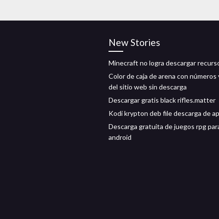
New Stories
Minecraft no logra descargar recurs
Color de caja de arena con números 
del sitio web sin descarga
Descargar gratis black rifles.matter
Kodi krypton deb file descarga de ap
Descarga gratuita de juegos rpg par
android