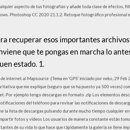
lquier aspecto de tus fotografías y añade toda clase de efectos, fil
dows. Photoshop CC 2020 21.1.2. Retoque fotográfico profesional e
ra recuperar esos importantes archivos
onviene que te pongas en marcha lo antes
uen estado. 1.
 de internet al Mapsource :(Tema en 'GPS' iniciado por neko, 29 Fe
aritativa que me explique (seguro que se ha puesto ya 500 veces) c
t. Por ejemplo tengo descargas en formato .zip Los elementos desc
otificaciones del teléfono para revisar las notificaciones de descar
ne la lista de descargas pulsando durante mucho tiempo cualquier ent
partir fotos y videos Los usuarios de manera constante están tom
antes de su vida lo que hace que rápidamente la galería se llene im