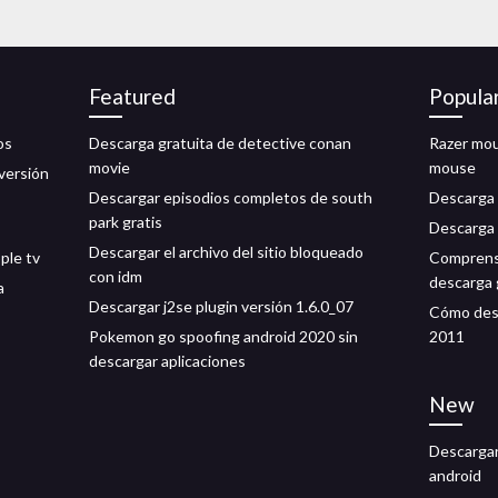
Featured
Popula
os
Descarga gratuita de detective conan
Razer mou
movie
mouse
versión
Descargar episodios completos de south
Descarga 
park gratis
Descarga 
Descargar el archivo del sitio bloqueado
ple tv
Comprens
con idm
descarga 
a
Descargar j2se plugin versión 1.6.0_07
Cómo des
Pokemon go spoofing android 2020 sin
2011
descargar aplicaciones
New
Descargar
android