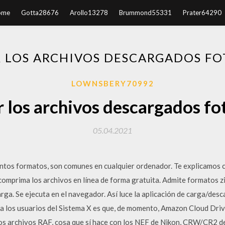
ome
Gotta28676
Arollo13278
Brummond55331
Prater64290
R LOS ARCHIVOS DESCARGADOS F
LOWNSBERY70992
r los archivos descargados f
05.04.2021
intos formatos, son comunes en cualquier ordenador. Te explicamos c
comprima los archivos en línea de forma gratuita. Admite formatos zip,
rga. Se ejecuta en el navegador. Así luce la aplicación de carga/de
a los usuarios del Sistema X es que, de momento, Amazon Cloud Drive
los archivos RAF, cosa que sí hace con los NEF de Nikon, CRW/CR2 