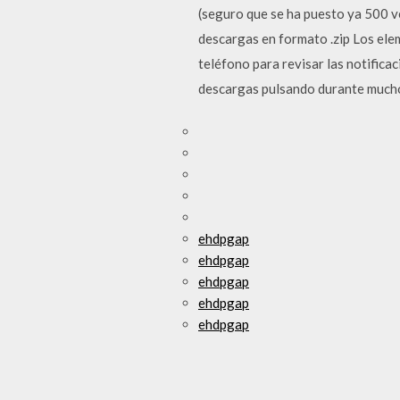
(seguro que se ha puesto ya 500 
descargas en formato .zip Los ele
teléfono para revisar las notifica
descargas pulsando durante mucho 
ehdpgap
ehdpgap
ehdpgap
ehdpgap
ehdpgap