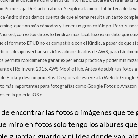
 Prime Caja De Cartón ahora. Y explora la mejor biblioteca de la w
ca Android nos damos cuenta de que el tema resulta un tanto compl
eaming, que son más cómodos y tienen un gran catálogo. Pero, si neces
Android, con estos datos lo tendrás más fácil. Eso es un dato que qui
e el formato EPUB no es compatible con el Kindle, a pesar de que s
eficios de aprovechar servicios administrados de AWS, para fácilment
s permita rápidamente ganar experiencia práctica y poder minimizar l
te el Re:Invent 2015, AWS Mobile Hub. Antes de subir tus fotos a G
 de Flickr y descomprímelos. Después de eso ve a la Web de Google F
to más importantes para fotografías como Google Fotos o Amazon F
s en la galería iOS o
 de encontrar las fotos o imágenes que te 
ue miro en fotos solo tengo los albures qu
le guardar, guardo y ni idea donde van, al