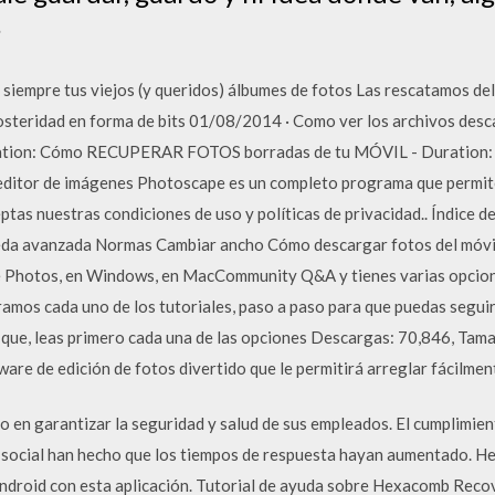
?
siempre tus viejos (y queridos) álbumes de fotos Las rescatamos del
posteridad en forma de bits 01/08/2014 · Como ver los archivos des
tion: Cómo RECUPERAR FOTOS borradas de tu MÓVIL - Duration: 
ditor de imágenes Photoscape es un completo programa que permite 
eptas nuestras condiciones de uso y políticas de privacidad.. Índice 
da avanzada Normas Cambiar ancho Cómo descargar fotos del móvil
 Photos, en Windows, en MacCommunity Q&A y tienes varias opciones
amos cada uno de los tutoriales, paso a paso para que puedas seguirl
ue, leas primero cada una de las opciones Descargas: 70,846, Tama
are de edición de fotos divertido que le permitirá arreglar fácilment
n garantizar la seguridad y salud de sus empleados. El cumplimient
to social han hecho que los tiempos de respuesta hayan aumentado. 
Android con esta aplicación. Tutorial de ayuda sobre Hexacomb Reco