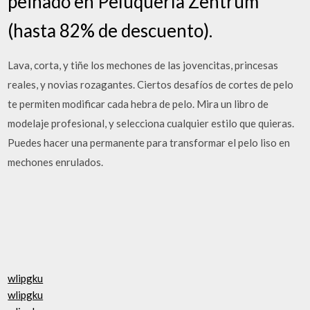
peinado en Peluquería Zentrum
(hasta 82% de descuento).
Lava, corta, y tiñe los mechones de las jovencitas, princesas
reales, y novias rozagantes. Ciertos desafíos de cortes de pelo
te permiten modificar cada hebra de pelo. Mira un libro de
modelaje profesional, y selecciona cualquier estilo que quieras.
Puedes hacer una permanente para transformar el pelo liso en
mechones enrulados.
wlipgku
wlipgku