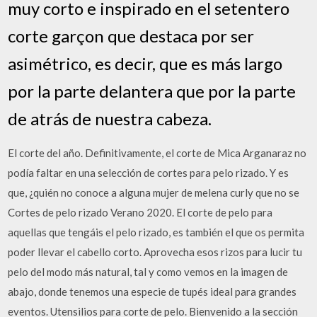
muy corto e inspirado en el setentero
corte garçon que destaca por ser
asimétrico, es decir, que es más largo
por la parte delantera que por la parte
de atrás de nuestra cabeza.
El corte del año. Definitivamente, el corte de Mica Arganaraz no
podía faltar en una selección de cortes para pelo rizado. Y es
que, ¿quién no conoce a alguna mujer de melena curly que no se
Cortes de pelo rizado Verano 2020. El corte de pelo para
aquellas que tengáis el pelo rizado, es también el que os permita
poder llevar el cabello corto. Aprovecha esos rizos para lucir tu
pelo del modo más natural, tal y como vemos en la imagen de
abajo, donde tenemos una especie de tupés ideal para grandes
eventos. Utensilios para corte de pelo. Bienvenido a la sección