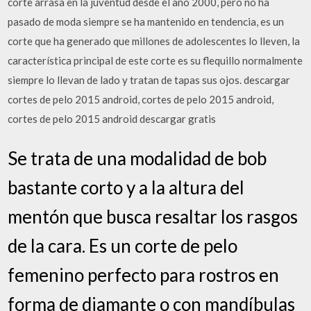
corte arrasa en la juventud desde el año 2000, pero no ha
pasado de moda siempre se ha mantenido en tendencia, es un
corte que ha generado que millones de adolescentes lo lleven, la
característica principal de este corte es su flequillo normalmente
siempre lo llevan de lado y tratan de tapas sus ojos. descargar
cortes de pelo 2015 android, cortes de pelo 2015 android,
cortes de pelo 2015 android descargar gratis
Se trata de una modalidad de bob
bastante corto y a la altura del
mentón que busca resaltar los rasgos
de la cara. Es un corte de pelo
femenino perfecto para rostros en
forma de diamante o con mandíbulas