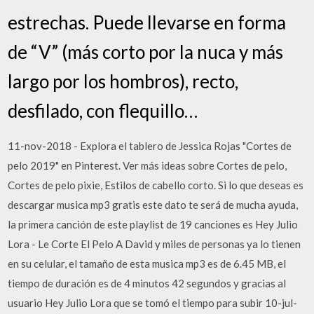
estrechas. Puede llevarse en forma
de “V” (más corto por la nuca y más
largo por los hombros), recto,
desfilado, con flequillo…
11-nov-2018 - Explora el tablero de Jessica Rojas "Cortes de
pelo 2019" en Pinterest. Ver más ideas sobre Cortes de pelo,
Cortes de pelo pixie, Estilos de cabello corto. Si lo que deseas es
descargar musica mp3 gratis este dato te será de mucha ayuda,
la primera canción de este playlist de 19 canciones es Hey Julio
Lora - Le Corte El Pelo A David y miles de personas ya lo tienen
en su celular, el tamaño de esta musica mp3 es de 6.45 MB, el
tiempo de duración es de 4 minutos 42 segundos y gracias al
usuario Hey Julio Lora que se tomó el tiempo para subir 10-jul-