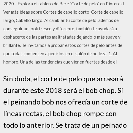
2020 - Explora el tablero de Bere "Corte de pelo" en Pinterest.
Ver más ideas sobre Cortes de cabello corto, Corte de cabello
largo, Cabello largo. Al cambiar tu corte de pelo, además de
conseguir un look fresco y diferente, también te ayudará a
deshacerte de las partes maltratadas dejándolo más suave y
brillante. Te invitamos a probar estos cortes de pelo antes de
que todas comiencen a pedirlos en el salón de belleza. 1. Al
hombro. Una de las tendencias que vienen fuertes desde el
Sin duda, el corte de pelo que arrasará
durante este 2018 será el bob chop. Si
el peinando bob nos ofrecía un corte de
líneas rectas, el bob chop rompe con
todo lo anterior. Se trata de un peinado