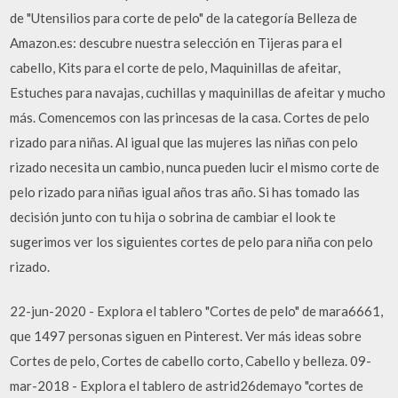
de "Utensilios para corte de pelo" de la categoría Belleza de
Amazon.es: descubre nuestra selección en Tijeras para el
cabello, Kits para el corte de pelo, Maquinillas de afeitar,
Estuches para navajas, cuchillas y maquinillas de afeitar y mucho
más. Comencemos con las princesas de la casa. Cortes de pelo
rizado para niñas. Al igual que las mujeres las niñas con pelo
rizado necesita un cambio, nunca pueden lucir el mismo corte de
pelo rizado para niñas igual años tras año. Si has tomado las
decisión junto con tu hija o sobrina de cambiar el look te
sugerimos ver los siguientes cortes de pelo para niña con pelo
rizado.
22-jun-2020 - Explora el tablero "Cortes de pelo" de mara6661,
que 1497 personas siguen en Pinterest. Ver más ideas sobre
Cortes de pelo, Cortes de cabello corto, Cabello y belleza. 09-
mar-2018 - Explora el tablero de astrid26demayo "cortes de