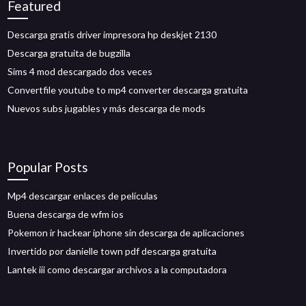
Featured
Descarga gratis driver impresora hp deskjet 2130
Descarga gratuita de bugzilla
Sims 4 mod descargado dos veces
Convertfile youtube to mp4 converter descarga gratuita
Nuevos subs jugables y más descarga de mods
Popular Posts
Mp4 descargar enlaces de películas
Buena descarga de wfm ios
Pokemon ir hackear iphone sin descarga de aplicaciones
Invertido por danielle town pdf descarga gratuita
Lantek iii como descargar archivos a la computadora