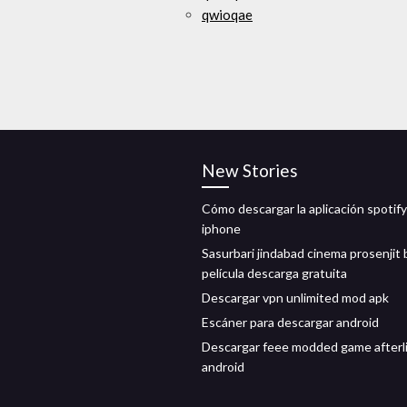
qwioqae
New Stories
Cómo descargar la aplicación spotif
iphone
Sasurbari jindabad cinema prosenjit 
película descarga gratuita
Descargar vpn unlimited mod apk
Escáner para descargar android
Descargar feee modded game afterl
android