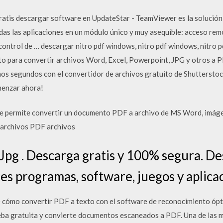
ratis descargar software en UpdateStar - TeamViewer es la solución 
das las aplicaciones en un módulo único y muy asequible: acceso rem
ontrol de … descargar nitro pdf windows, nitro pdf windows, nitro 
 para convertir archivos Word, Excel, Powerpoint, JPG y otros a PDF
s segundos con el convertidor de archivos gratuito de Shutterstock.
menzar ahora!
ue permite convertir un documento PDF a archivo de MS Word, imáge
s archivos PDF archivos
pg . Descarga gratis y 100% segura. De
res programas, software, juegos y aplica
cómo convertir PDF a texto con el software de reconocimiento ópt
eba gratuita y convierte documentos escaneados a PDF. Una de las 