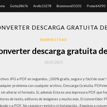
ome
Gotta28676
Arollo13278
Brummond55331
Prater64290
ONVERTER DESCARGA GRATUITA D
NAWN17340
converter descarga gratuita de
18.05.2021
rchivo JPG a PDF en segundos. ¡100% gratis, seguro y fácil de usar
ualquier problema con cualquier archivo. Descarga Gratuita. PDFele
 sin alterar el formato. Si, además Esta es una impresora PDF que fu
itores de texto, editores de imágenes y mucho más. El convertidor PD
desde y a PDF. No requiere registro ni instalación. ¡Empieza a conve