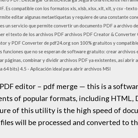
 Es compatible con los formatos xls, xlsb, xlsx, xlt, xlt, y csv -tex
rmite editar algunas metaetiquetas y requiere de una constante cone
es un servicio que permite convertir un documento PDF a archivo 
raer el texto de los archivos PDF archivos PDF Creator & Converte
tor y PDF Converter de pdf24.org son 100% gratuitos y compatible
 funciones que no se esperan de software gratuito: crear archivos 
 páginas, combinar y dividir archivos PDF ya existentes, así abrir 
 64 bits) 4.5 - Aplicación ideal para abrir archivos MSI
PDF editor – pdf merge — this is a softwa
ents of popular formats, including HTML, 
ture of this utility is the high speed of do
files will be processed and converted to t