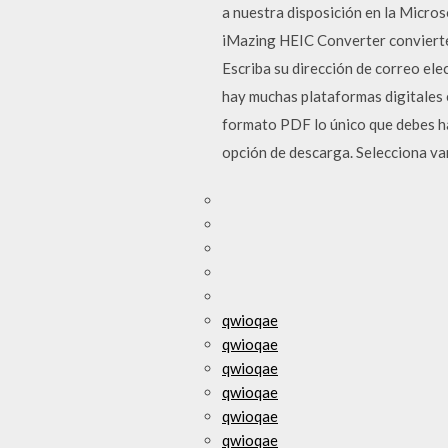
a nuestra disposición en la Micros
iMazing HEIC Converter convierte
Escriba su dirección de correo ele
hay muchas plataformas digitales
formato PDF lo único que debes ha
opción de descarga. Selecciona var
qwioqae
qwioqae
qwioqae
qwioqae
qwioqae
qwioqae