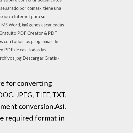
to separado por comas-, tiene una
xión a Internet para su
de MS Word, imágenes escaneadas
r Gratuito PDF Creator & PDF
s con todos los programas de
en PDF de casi todas las
archivos jpg Descargar Gratis -
re for converting
DOC, JPEG, TIFF, TXT,
cument conversion.Así,
he required format in