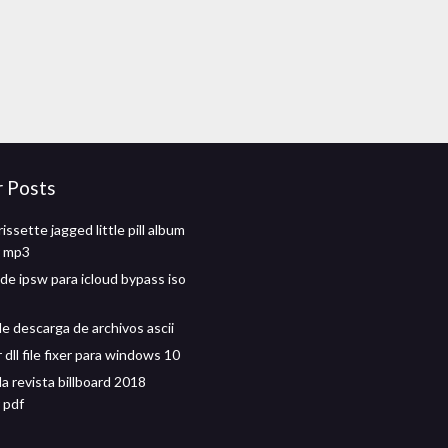
r Posts
issette jagged little pill album
r mp3
de ipsw para icloud bypass iso
e descarga de archivos ascii
dll file fixer para windows 10
la revista billboard 2018
 pdf