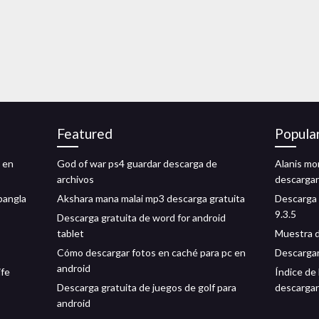
Featured
Popula
y en
God of war ps4 guardar descarga de
Alanis mor
archivos
descarga
bangla
Akshara mana malai mp3 descarga gratuita
Descarga 
9.3.5
Descarga gratuita de word for android
tablet
Muestra d
Cómo descargar fotos en caché para pc en
Descargar 
android
ife
Índice de 
Descarga gratuita de juegos de golf para
descargar
android