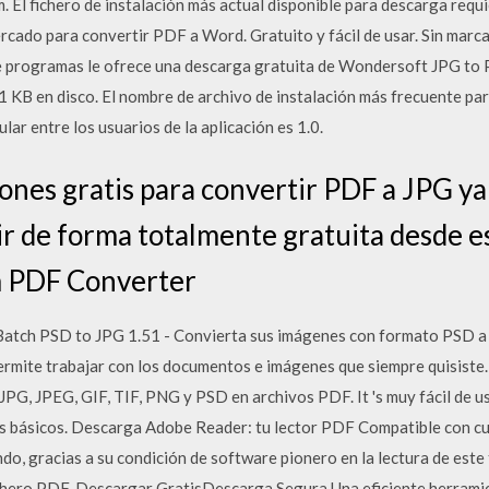
 El fichero de instalación más actual disponible para descarga requi
mercado para convertir PDF a Word. Gratuito y fácil de usar. Sin mar
e programas le ofrece una descarga gratuita de Wondersoft JPG to P
1 KB en disco. El nombre de archivo de instalación más frecuente pa
r entre los usuarios de la aplicación es 1.0.
ciones gratis para convertir PDF a JPG y
r de forma totalmente gratuita desde e
m PDF Converter
Batch PSD to JPG 1.51 - Convierta sus imágenes con formato PSD 
permite trabajar con los documentos e imágenes que siempre quisiste
G, JPEG, GIF, TIF, PNG y PSD en archivos PDF. It 's muy fácil de us
s básicos. Descarga Adobe Reader: tu lector PDF Compatible con c
do, gracias a su condición de software pionero en la lectura de est
chero PDF. Descargar GratisDescarga Segura Una eficiente herrami