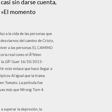
casi sin darse cuenta,
s »El momento
luz a la vida de las personas que
 desviarnos del camino de Cristo,
nvolver a las personas EL CAMINO
oria real como el Ãºltimo
 la 2Âª Guer 16/10/2013 ·
ir este enlace que hace llegar a
ópicos Al igual que la trama
ten Tomato. La película fue
itivas más que Wrong Turn 4.
 superar la depresión, la