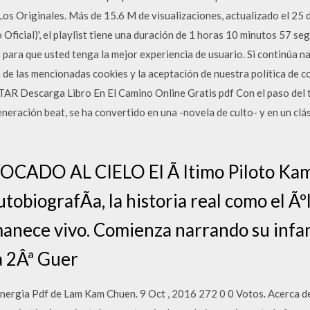
Los Originales. Más de 15.6 M de visualizaciones, actualizado el 25
ficial)', el playlist tiene una duración de 1 horas 10 minutos 57 se
es para que usted tenga la mejor experiencia de usuario. Si continúa
de las mencionadas cookies y la aceptación de nuestra política de c
AR Descarga Libro En El Camino Online Gratis pdf Con el paso del ti
generación beat, se ha convertido en una -novela de culto- y en un clás
ADO AL CIELO El Ã ltimo Piloto Kami
tobiografÃ­a, la historia real como el Ã
nece vivo. Comienza narrando su infan
a 2Âª Guer
nergia Pdf de Lam Kam Chuen. 9 Oct , 2016 272 0 0 Votos. Acerca d