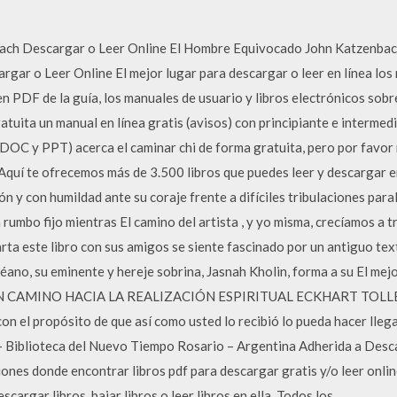
bach Descargar o Leer Online El Hombre Equivocado John Katzenbac
gar o Leer Online El mejor lugar para descargar o leer en línea los
 PDF de la guía, los manuales de usuario y libros electrónicos sobre
atuita un manual en línea gratis (avisos) con principiante e interme
OC y PPT) acerca el caminar chi de forma gratuita, pero por favor 
Aquí te ofrecemos más de 3.500 libros que puedes leer y descargar en
ión y con humildad ante su coraje frente a difíciles tribulaciones para
rumbo fijo mientras El camino del artista , y yo misma, crecíamos a t
ta este libro con sus amigos se siente fascinado por un antiguo text
céano, su eminente y hereje sobrina, Jasnah Kholin, forma a su El mej
F, UN CAMINO HACIA LA REALIZACIÓN ESPIRITUAL ECKHART TOLLE E
 y con el propósito de que así como usted lo recibió lo pueda hacer l
– Biblioteca del Nuevo Tiempo Rosario – Argentina Adherida a Desc
iones donde encontrar libros pdf para descargar gratis y/o leer onli
cargar libros, bajar libros o leer libros en ella. Todos los …