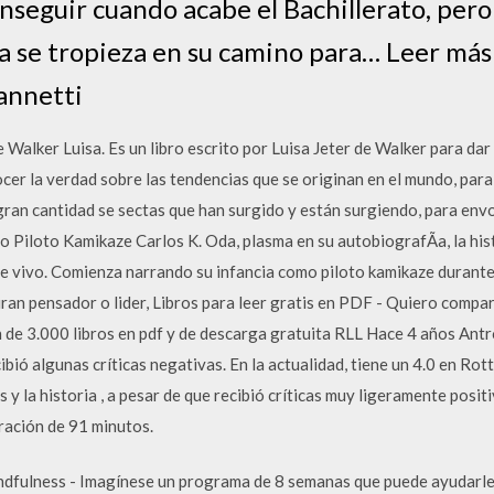
onseguir cuando acabe el Bachillerato, pero 
a se tropieza en su camino para… Leer má
annetti
Walker Luisa. Es un libro escrito por Luisa Jeter de Walker para dar 
ocer la verdad sobre las tendencias que se originan en el mundo, para
 gran cantidad se sectas que han surgido y están surgiendo, para e
loto Kamikaze Carlos K. Oda, plasma en su autobiografÃ­a, la hist
vivo. Comienza narrando su infancia como piloto kamikaze durante
an pensador o lider, Libros para leer gratis en PDF - Quiero compart
ón de 3.000 libros en pdf y de descarga gratuita RLL Hace 4 años Antr
bió algunas críticas negativas. En la actualidad, tiene un 4.0 en Rot
s y la historia , a pesar de que recibió críticas muy ligeramente pos
uración de 91 minutos.
dfulness - Imagínese un programa de 8 semanas que puede ayudarle a