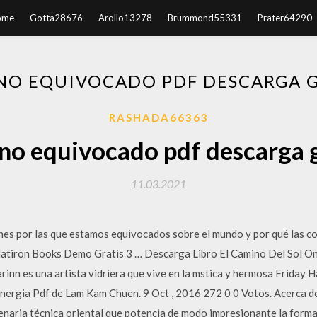
ome
Gotta28676
Arollo13278
Brummond55331
Prater64290
NO EQUIVOCADO PDF DESCARGA 
RASHADA66363
no equivocado pdf descarga 
11.03.2021
es por las que estamos equivocados sobre el mundo y por qué las co
latiron Books Demo Gratis 3 … Descarga Libro El Camino Del Sol On
rinn es una artista vidriera que vive en la mstica y hermosa Friday 
nergia Pdf de Lam Kam Chuen. 9 Oct , 2016 272 0 0 Votos. Acerca d
naria técnica oriental que potencia de modo impresionante la forma fí