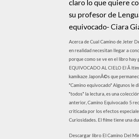
claro lo que quiere c
su profesor de Lengu
equivocado- Ciara Gi
Acerca de Cual Camino de Jeter De 
en realidad necesitan llegar a con
porque como se ve en el libro hay
EQUIVOCADO AL CIELO El Ã ltimo Pi
kamikaze JaponÃ©s que permanece 
"Camino equivocado" Algunos le dir
"todos" la lectura, es una colecci
anterior, Camino Equivocado 5 reci
criticada por los efectos especiale
Curiosidades. El filme tiene una d
Descargar libro El Camino Del Min