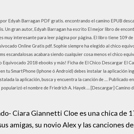
por Edyah Barragan PDF gratis. encontrando el camino EPUB desca
s. Un gran autor, Edyah Barragan ha escrito El mejor libro de encon
s muy interesante para leer página por página. El libro tiene 109 de
ivocado Online Gratis pdf. Sophie siempre ha elegido al chico equiv
 ms escandalosas acabara siendo cualquier cosa menos el chico equ
ico Equivocado 2018 ebooks y más! Ficha de El Chico Descargar El
en tu SmartPhone (Iphone ó Android) debes instalar la aplicación in
nstalada la aplicación, busca y encuentra la canción de … Publicado 
" popularizó el nombre de Friedrich A. Hayek … [Descargar] Camino d
o- Ciara Giannetti Cloe es una chica de 
: sus amigas, su novio Alex y las canciones 