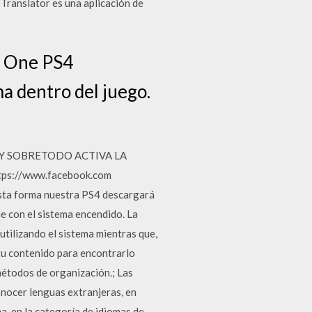
Translator es una aplicación de
x One PS4
a dentro del juego.
E Y SOBRETODO ACTIVA LA
://www.facebook.com
esta forma nuestra PS4 descargará
e con el sistema encendido. La
utilizando el sistema mientras que,
u contenido para encontrarlo
 métodos de organización.; Las
onocer lenguas extranjeras, en
a, en la categoría de idiomas de