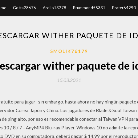
ome
Gotta28676
Arollo13278
Brummond55331
Prater64290
ESCARGAR WITHER PAQUETE DE I
SMOLIK76179
escargar wither paquete de i
15.03.2021
ratuito para jugar , sin embargo, hasta ahora no hay ningún paquete 
ervidor Corea, Japón y China. Los jugadores de Blade & Soul Taiwan
 de ping alto, por eso es recomendable conectar al Taiwan VPN para 
10 / 8 / 7 - AnyMP4 Blu-ray Player. Windows 10 no admite la repr
sco DVD en su computadora, deberá pagar $ 14.99 por el reproduct