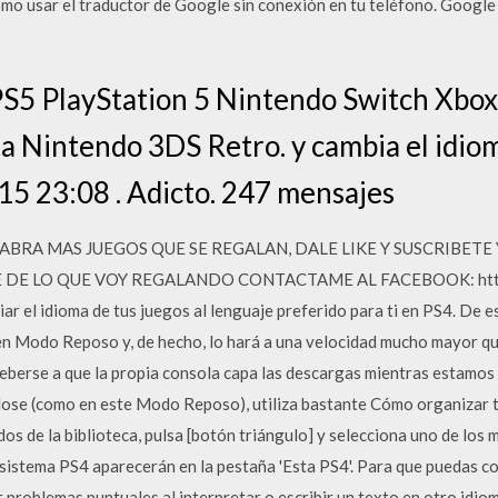
mo usar el traductor de Google sin conexión en tu teléfono. Google 
PS5 PlayStation 5 Nintendo Switch Xbo
ta Nintendo 3DS Retro. y cambia el idiom
15 23:08 . Adicto. 247 mensajes
HABRA MAS JUEGOS QUE SE REGALAN, DALE LIKE Y SUSCRIBET
DE LO QUE VOY REGALANDO CONTACTAME AL FACEBOOK: https
 el idioma de tus juegos al lenguaje preferido para ti en PS4. De 
en Modo Reposo y, de hecho, lo hará a una velocidad mucho mayor qu
deberse a que la propia consola capa las descargas mientras estamos 
ose (como en este Modo Reposo), utiliza bastante Cómo organizar t
ados de la biblioteca, pulsa [botón triángulo] y selecciona uno de los
 sistema PS4 aparecerán en la pestaña 'Esta PS4'. Para que puedas c
problemas puntuales al interpretar o escribir un texto en otro idiom