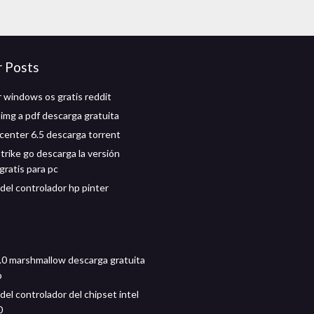
r Posts
 windows os gratis reddit
 img a pdf descarga gratuita
enter 6.5 descarga torrent
trike go descarga la versión
gratis para pc
del controlador hp pinter
.0 marshmallow descarga gratuita
p
el controlador del chipset intel
0