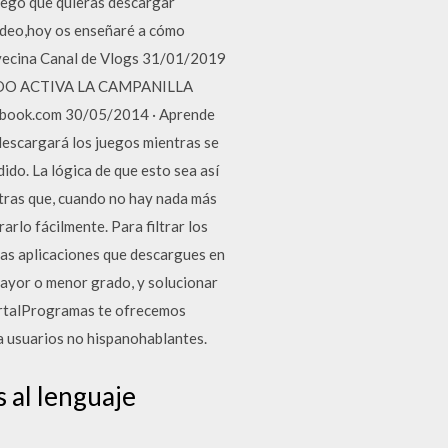
juego que quieras descargar
ídeo,hoy os enseñaré a cómo
tu vecina Canal de Vlogs 31/01/2019
ODO ACTIVA LA CAMPANILLA
ok.com 30/05/2014 · Aprende
descargará los juegos mientras se
do. La lógica de que esto sea así
ntras que, cuando no hay nada más
lo fácilmente. Para filtrar los
 Las aplicaciones que descargues en
mayor o menor grado, y solucionar
PortalProgramas te ofrecemos
ra usuarios no hispanohablantes.
 al lenguaje