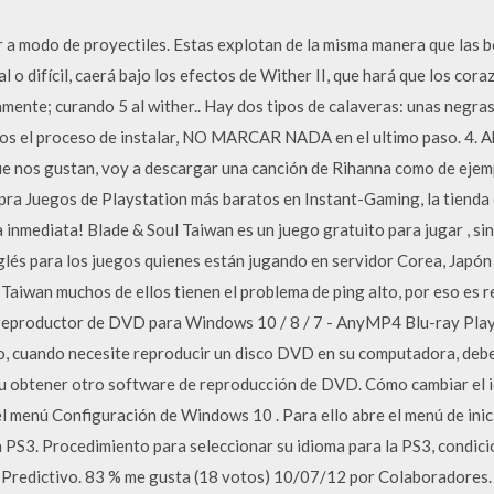
r a modo de proyectiles. Estas explotan de la misma manera que las bo
l o difícil, caerá bajo los efectos de Wither II, que hará que los cor
mente; curando 5 al wither.. Hay dos tipos de calaveras: unas negra
mos el proceso de instalar, NO MARCAR NADA en el ultimo paso. 4. 
ue nos gustan, voy a descargar una canción de Rihanna como de ejem
pra Juegos de Playstation más baratos en Instant-Gaming, la tienda 
 inmediata! Blade & Soul Taiwan es un juego gratuito para jugar , s
lés para los juegos quienes están jugando en servidor Corea, Japón
 Taiwan muchos de ellos tienen el problema de ping alto, por eso es
r reproductor de DVD para Windows 10 / 8 / 7 - AnyMP4 Blu-ray Pla
, cuando necesite reproducir un disco DVD en su computadora, debe
 obtener otro software de reproducción de DVD. Cómo cambiar el 
el menú Configuración de Windows 10 . Para ello abre el menú de inici
a PS3. Procedimiento para seleccionar su idioma para la PS3, condic
Predictivo. 83 % me gusta (18 votos) 10/07/12 por Colaboradores. 