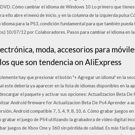
 DVD. Cómo cambiar el idioma de Windows 10 Lo primero que tienes 
 ello abre el menú de inicio, y en la columna de la izquierda pulsa C
 idioma para la PS3, condición fundamental para que también pueda
os) 10/07/12 por Colaboradores. Pasos para cambiar el idioma en la
ectrónica, moda, accesorios para móviles
ulos que son tendencia on AliExpress
lemente hay que presionar el botón "+ Agregar un idioma" en la sec
ual este debería ya aparecer en la lista de idiomas disponibles en la 
 descargar el paquete y activar sus opciones: Actualizacion Beta De
lizar Android firmware for Actualizacion Beta De Ps4 Aprender a ac
ión, Android compatible 7, 5, 4, 9, 8, 10, 6. Cómo grabar juegos en 
o grabar el juego de PS4 utilizando la grabadora de video digital i
ar juegos de Xbox One y 360 sin pérdida de calidad. Es más fácil qu