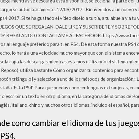
 juega mientras se descarga está disponible, selecciona la parte del 
scargarse automáticamente. 12/09/2017 · Bienvenidos a un nuevo v
 ps4 2017. Si te ha gustado el vídeo díselo a tu tía, a tu abuela y a 
UEGOS QUE SE REGALAN, DALE LIKE Y SUSCRIBETE Y SOBRET
Y REGALANDO CONTACTAME AL FACEBOOK: https://www.facebo
gos al lenguaje preferido para ti en PS4. De esta forma nuestra PS4 
cho, lo hará a una velocidad mucho mayor que con el sistema encendi
nsola capa las descargas mientras estamos utilizando el sistema mie
eposo), utiliza bastante Cómo organizar tu contenido para encontrar
 [botón triángulo] y selecciona uno de los métodos de organización.;
estaña 'Esta PS4'. Para que puedas conocer lenguas extranjeras, en 
r o escribir un texto en otro idioma, en la categoría de idiomas de 
nglés, italiano, chino y muchos otros idiomas, incluido el español, pa
e como cambiar el idioma de tus juegos
 PS4.