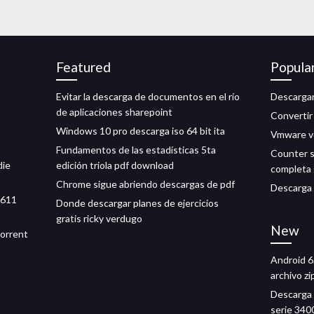
Featured
Popula
Evitar la descarga de documentos en el río
Descargar
de aplicaciones sharepoint
Convertir
Windows 10 pro descarga iso 64 bit ita
Vmware vc
Fundamentos de las estadísticas 5ta
Counter s
die
edición triola pdf download
completa 
Chrome sigue abriendo descargas de pdf
Descarga 
1611
Donde descargar planes de ejercicios
gratis ricky verdugo
New
torrent
Android 6
archivo zi
Descarga d
serie 340