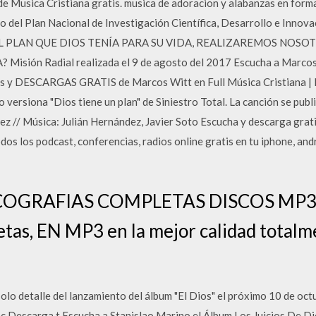
de Musica Cristiana gratis. musica de adoracion y alabanzas en form
ro del Plan Nacional de Investigación Científica, Desarrollo e Inno
L PLAN QUE DIOS TENÍA PARA SU VIDA, REALIZAREMOS NOSOT
sión Radial realizada el 9 de agosto del 2017 Escucha a Marcos 
es y DESCARGAS GRATIS de Marcos Witt en Full Música Cristiana | 
rsiona "Dios tiene un plan" de Siniestro Total. La canción se public
ez // Música: Julián Hernández, Javier Soto Escucha y descarga grati
os los podcast, conferencias, radios online gratis en tu iphone, and
COGRAFIAS COMPLETAS DISCOS MP3 -
tas, EN MP3 en la mejor calidad totalm
olo detalle del lanzamiento del álbum "El Dios" el próximo 10 de oct
 Descarga t Escucha a Stanislao Marino el Álbum Los Juicios De Di