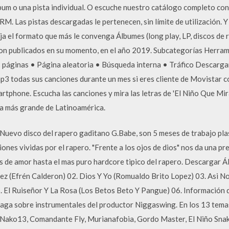
bum o una pista individual. O escuche nuestro catálogo completo con
DRM. Las pistas descargadas le pertenecen, sin límite de utilización.
lija el formato que más le convenga Álbumes (long play, LP, discos de
ron publicados en su momento, en el año 2019. Subcategorías Herram
s páginas • Página aleatoria • Búsqueda interna • Tráfico Descargar
p3 todas sus canciones durante un mes si eres cliente de Movistar c
tphone. Escucha las canciones y mira las letras de 'El Niño Que Miraba
ca más grande de Latinoamérica.
 Nuevo disco del rapero gaditano G.Babe, son 5 meses de trabajo pl
nes vividas por el rapero. "Frente a los ojos de dios" nos da una pre
de amor hasta el mas puro hardcore tipico del rapero. Descargar Á
z (Efrén Calderon) 02. Dios Y Yo (Romualdo Brito Lopez) 03. Asi No 
 El Ruiseñor Y La Rosa (Los Betos Beto Y Pangue) 06. Información d
aga sobre instrumentales del productor Niggaswing. En los 13 temas
 Nako13, Comandante Fly, Murianafobia, Gordo Master, El Niño Snake