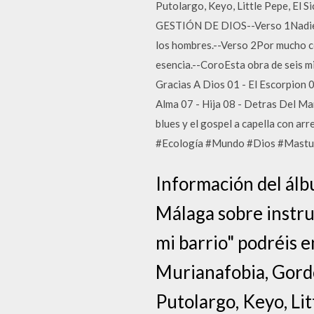
Putolargo, Keyo, Little Pepe, E
GESTIÓN DE DIOS--Verso 1Nadie pu
los hombres.--Verso 2Por mucho co
esencia.--CoroEsta obra de seis m
Gracias A Dios 01 - El Escorpion 
Alma 07 - Hija 08 - Detras Del Ma
blues y el gospel a capella con a
#Ecología #Mundo #Dios #Mastur
Información del álb
Málaga sobre instru
mi barrio" podréis 
Murianafobia, Gordo
Putolargo, Keyo, Lit