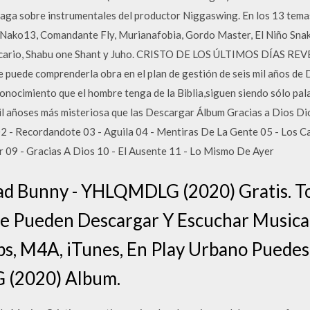
aga sobre instrumentales del productor Niggaswing. En los 13 temas
 Nako13, Comandante Fly, Murianafobia, Gordo Master, El Niño Snake
l Sicario, Shabu one Shant y Juho. CRISTO DE LOS ÚLTIMOS DÍAS 
ede comprenderla obra en el plan de gestión de seis mil años de D
nocimiento que el hombre tenga de la Biblia,siguen siendo sólo pal
il añoses más misteriosa que las Descargar Álbum Gracias a Dios Di
02 - Recordandote 03 - Aguila 04 - Mentiras De La Gente 05 - Los 
r 09 - Gracias A Dios 10 - El Ausente 11 - Lo Mismo De Ayer
d Bunny - YHLQMDLG (2020) Gratis. To
Se Pueden Descargar Y Escuchar Music
bs, M4A, iTunes, En Play Urbano Puede
 (2020) Album.