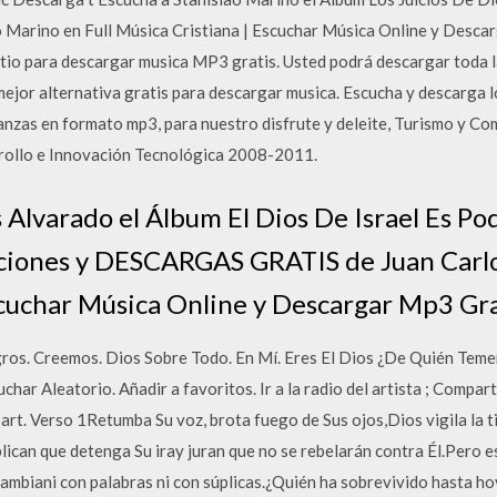
arino en Full Música Cristiana | Escuchar Música Online y Desca
tio para descargar musica MP3 gratis. Usted podrá descargar toda l
mejor alternativa gratis para descargar musica. Escucha y descarga 
anzas en formato mp3, para nuestro disfrute y deleite, Turismo y Co
rrollo e Innovación Tecnológica 2008-2011.
 Alvarado el Álbum El Dios De Israel Es Po
ciones y DESCARGAS GRATIS de Juan Carlos
scuchar Música Online y Descargar Mp3 Gra
gros. Creemos. Dios Sobre Todo. En Mí. Eres El Dios ¿De Quién Tem
ar Aleatorio. Añadir a favoritos. Ir a la radio del artista ; Compart
part. Verso 1Retumba Su voz, brota fuego de Sus ojos,Dios vigila la ti
lican que detenga Su iray juran que no se rebelarán contra Él.Pero es
ambiani con palabras ni con súplicas.¿Quién ha sobrevivido hasta ho