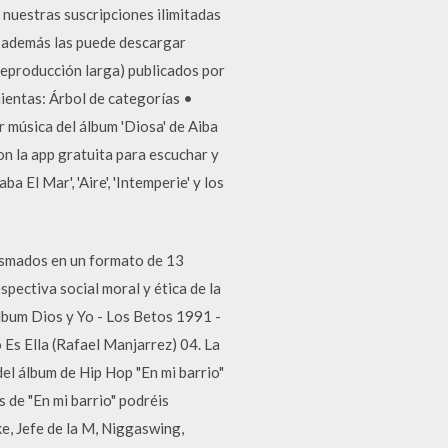
 nuestras suscripciones ilimitadas
 Y además las puede descargar
 reproducción larga) publicados por
ientas: Árbol de categorías •
 música del álbum 'Diosa' de Aiba
on la app gratuita para escuchar y
 El Mar', 'Aire', 'Intemperie' y los
asmados en un formato de 13
spectiva social moral y ética de la
lbum Dios y Yo - Los Betos 1991 -
Es Ella (Rafael Manjarrez) 04. La
el álbum de Hip Hop "En mi barrio"
 de "En mi barrio" podréis
, Jefe de la M, Niggaswing,