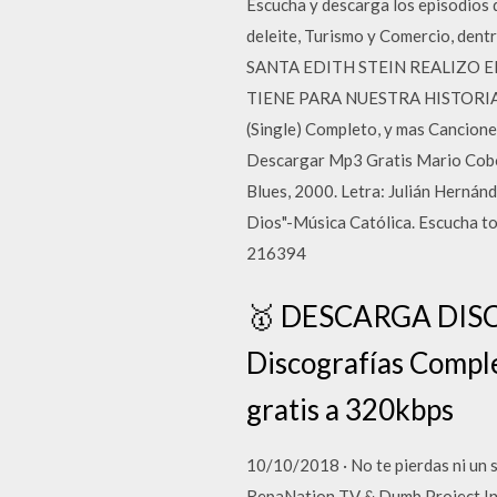
Escucha y descarga los episodios 
deleite, Turismo y Comercio, dent
SANTA EDITH STEIN REALIZO E
TIENE PARA NUESTRA HISTORIA? Mi
(Single) Completo, y mas Cancion
Descargar Mp3 Gratis Mario Cobo ve
Blues, 2000. Letra: Julián Hernánd
Dios"-Música Católica. Escucha tod
216394
🥇 DESCARGA DIS
Discografías Comple
gratis a 320kbps
10/10/2018 · No te pierdas ni un s
RepaNation TV & Dumb Project Inc