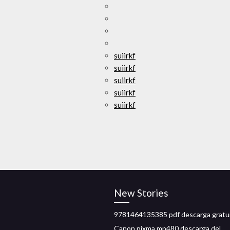
suiirkf
suiirkf
suiirkf
suiirkf
suiirkf
New Stories
9781464135385 pdf descarga gratu
Canon pixma mp480 descarga del