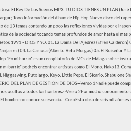
n Jose El Rey De Los Suenos MP3. TU DIOS TIENES UN PLAN (José E
argar; Tono Información del álbum de Hip Hop Nuevo disco del rape
 de 13 temas contando un poco las reflexiones vividas por el rapero.
ética de la sociedad tocando temas profundos de amor hasta el mas p
Betos 1991 - DIOS Y YO. 01. La Dama Del Ajedrez (Efrén Calderon) 
 Manjarrez) 04. La Carioca (Alberto Beto Murgas) 05. El Ruiseñor Y 
Hop "En mi barrio" es un recopilatorio de MCs de Málaga sobre instr
En mi barrio" podréis encontrar artistas como El Mono, Nako13, Com
 M, Niggaswing, Putolargo, Keyo, Little Pepe, El Sicario, Shabu one 
IO DEL PLAN DE GESTIÓN DE DIOS--Verso 1Nadie puede comprende
erios ocultos a todos los hombres.--Verso 2Por mucho conocimiento 
s.El hombre no conoce su esencia.--CoroEsta obra de seis mil añoses 