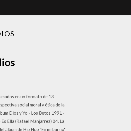
DIOS
dios
asmados en un formato de 13
spectiva social moral y ética de la
lbum Dios y Yo - Los Betos 1991 -
Es Ella (Rafael Manjarrez) 04. La
el álbum de Hip Hop "En mi barrio"