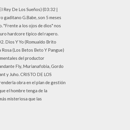
l Rey De Los Sueños) (03:32 |
ro gaditano G.Babe, son 5 meses
 "Frente a los ojos de dios" nos
uro hardcore tipico del rapero.
02. Dios Y Yo (Romualdo Brito
La Rosa (Los Betos Beto Y Pangue)
umentales del productor
andante Fly, Murianafobia, Gordo
Shant y Juho. CRISTO DE LOS
rla obra en el plan de gestión
que el hombre tenga de la
más misteriosa que las