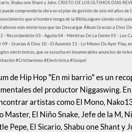
l Sicario, Shabu one Shant y Juho. CRISTO DE LOS ÚLTIMOS DÍAS 
ede comprenderla obra en el plan de gestión de seis mil años de D
nocimiento que el hombre tenga de la Biblia,siguen siendo sólo pal
il añoses más misteriosa que las Descargar Álbum Gracias a Dios Di
02 - Recordandote 03 - Aguila 04 - Mentiras De La Gente 05 - Los 
r 09 - Gracias A Dios 10 - El Ausente 11 - Lo Mismo De Ayer Play, es
rreglos electrónicos, que se escucha en innumerables anuncios de te
bación #Cristianismo #Electrónica #Gospel
um de Hip Hop "En mi barrio" es un reco
mentales del productor Niggaswing. En 
encontrar artistas como El Mono, Nako1
 Master, El Niño Snake, Jefe de la M, N
tle Pepe, El Sicario, Shabu one Shant y J