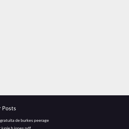
r Posts
gratuita de burkes peerage
 junie b jones pdf