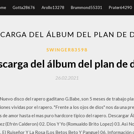
ome
Gotta28676
Arollo13278
Brummond55331
Prater64290
CARGA DEL ÁLBUM DEL PLAN DE 
SWINGER83598
carga del álbum del plan de 
26.02.2021
 Nuevo disco del rapero gaditano G.Babe, son 5 meses de trabajo pl
nes vividas por el rapero. "Frente a los ojos de dios" nos da una pre
de amor hasta el mas puro hardcore tipico del rapero. Descargar Á
z (Efrén Calderon) 02. Dios Y Yo (Romualdo Brito Lopez) 03. Asi No 
 El Ruiseñor Y La Rosa (Los Betos Beto Y Pangue) 06. Información d