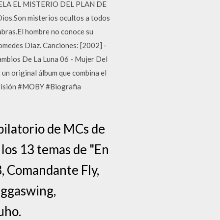
REVELA EL MISTERIO DEL PLAN DE
ios.Son misterios ocultos a todos
abras.El hombre no conoce su
omedes Diaz. Canciones: [2002] -
Cambios De La Luna 06 - Mujer Del
 un original álbum que combina el
levisión #MOBY #Biografia
pilatorio de MCs de
los 13 temas de "En
3, Comandante Fly,
iggaswing,
uho.