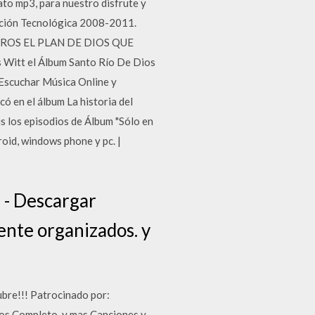
ato mp3, para nuestro disfrute y
vación Tecnológica 2008-2011.
ROS EL PLAN DE DIOS QUE
Witt el Álbum Santo Río De Dios
Escuchar Música Online y
ó en el álbum La historia del
s los episodios de Álbum "Sólo en
roid, windows phone y pc. |
 Descargar
ente organizados. y
ubre!!! Patrocinado por:
os Completo, y mas Canciones y