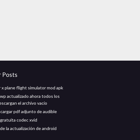
r Posts
 x plane flight simulator mod apk
wp actualizado ahora todos los
escargan el archivo vacío
argar pdf adjunto de audible
gratuita codec xvid
de la actualización de android