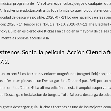
 música, programa de TV, software, películas, juegos o cualquier otra
K: Tracker privado.Encontrarás toda la música que no pudiste encont
velocidad de descarga posible. 2020-07-11 Lo que hacemos en las so
ón: 2020 - 1ª Temporada: 1x01 al 1x10. 2020-07-11 The Blacklist 
oxys. Si bien es cierto que Kickass ha caído en la mayoría de países
lmente es posible acceder a la
strenos. Sonic, la película. Acción Ciencia 
7.2.
un torrent? Los torrents y enlaces magnéticos (magnet link) son pe
las diferentes piezas de un Descargar Just Dance 4 para WII por torre
do con Just Dance 4! La última edición de esta franquicia superventas
 Descarga e Instalacion de Juegos. Tutorial para descarga de subtit
s gratis descargar guía . Kickass torrents es uno de los mejores com