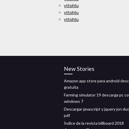
yttohtu
yttohtu
yttohtu
New Stories
Amazon app store para android des
gratuita
Farming simulator 19 descarga pc c
windows 7
Descargar javascript y jquery jon du
pdf
Índice de la revista billboard 2018