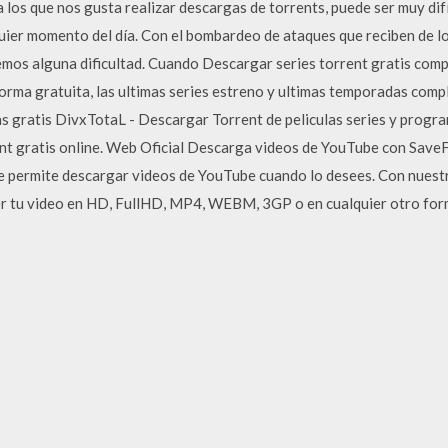
 los que nos gusta realizar descargas de torrents, puede ser muy difíc
uier momento del día. Con el bombardeo de ataques que reciben de lo
emos alguna dificultad. Cuando Descargar series torrent gratis com
 forma gratuita, las ultimas series estreno y ultimas temporadas com
s gratis DivxTotaL - Descargar Torrent de peliculas series y program
ent gratis online. Web Oficial Descarga videos de YouTube con Save
 te permite descargar videos de YouTube cuando lo desees. Con nues
r tu video en HD, FullHD, MP4, WEBM, 3GP o en cualquier otro for