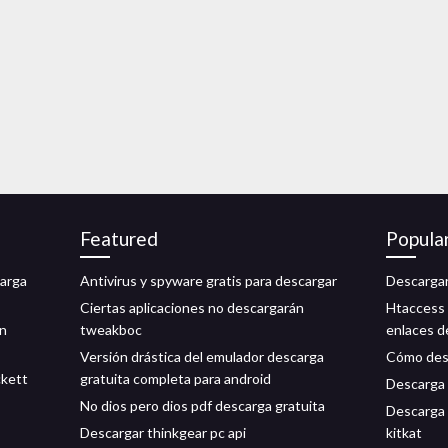
Featured
Popula
carga
Antivirus y spyware gratis para descargar
Descargar
Ciertas aplicaciones no descargarán
Htaccess 
on
tweakboc
enlaces d
Versión drástica del emulador descarga
Cómo desc
ckett
gratuita completa para android
Descarga 
No dios pero dios pdf descarga gratuita
Descarga 
Descargar thinkgear pc api
kitkat