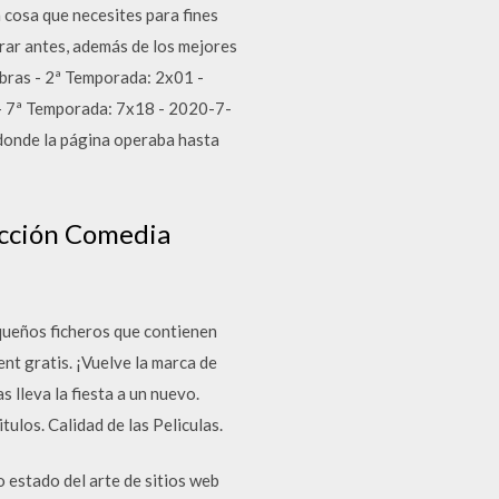
 cosa que necesites para fines
rar antes, además de los mejores
mbras - 2ª Temporada: 2x01 -
- 7ª Temporada: 7x18 - 2020-7-
 donde la página operaba hasta
ficción Comedia
queños ficheros que contienen
nt gratis. ¡Vuelve la marca de
 lleva la fiesta a un nuevo.
ulos. Calidad de las Peliculas.
o estado del arte de sitios web