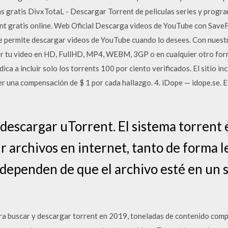
s gratis DivxTotaL - Descargar Torrent de peliculas series y program
ent gratis online. Web Oficial Descarga videos de YouTube con Save
 te permite descargar videos de YouTube cuando lo desees. Con nues
r tu video en HD, FullHD, MP4, WEBM, 3GP o en cualquier otro form
ica a incluir solo los torrents 100 por ciento verificados. El sitio in
er una compensación de $ 1 por cada hallazgo. 4. iDope — idope.se. E
scargar uTorrent. El sistema torrent 
 archivos en internet, tanto de forma le
 dependen de que el archivo esté en un s
ra buscar y descargar torrent en 2019, toneladas de contenido comp