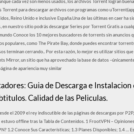
Aunque cada vez son menos usados, los archivos Torrent logran buen
 Torrent para descargar archivos con programas como uTorrent(app
os, Reino Unido e inclusive España.Una de las últimas en caer ha si
en nuestro sitio podrás descargar Series por Torrent Gratis a cualqu
l mundo Conoce los 10 mejores buscadores de torrents sin anuncios 
tios populares, como The Pirate Bay, donde puedes encontrar torrent
s terminan cerrando.. Por esta razón, lo mejor es utilizar sitios qu
nts Mirror, un sitio que ha aprovechado la base de datos –únicament
página de apariencia muy similar
adores: Guia de Descarga e Instalacion 
titulos. Calidad de las Peliculas.
de el 2009 el rey indiscutible de las páginas de descargas por P2P,
e estuvo offline tras la Tabla de Contenidos. 1 FrootVPN – Opinione
N? 1.2 Conoce Sus Características; 1.3 Planes Disponibles; 1.4 … Est