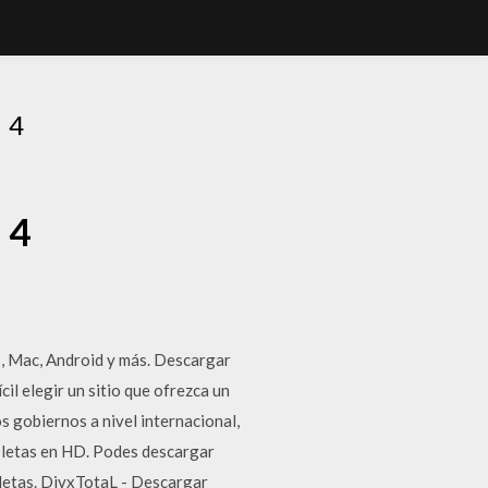
 4
 4
s, Mac, Android y más. Descargar
il elegir un sitio que ofrezca un
s gobiernos a nivel internacional,
pletas en HD. Podes descargar
pletas. DivxTotaL - Descargar