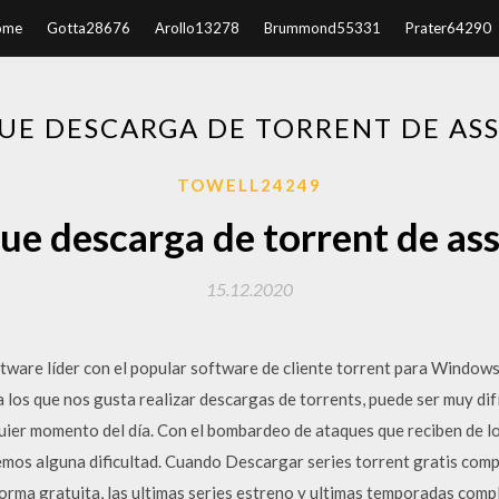
ome
Gotta28676
Arollo13278
Brummond55331
Prater64290
UE DESCARGA DE TORRENT DE ASS
TOWELL24249
ue descarga de torrent de ass
15.12.2020
tware líder con el popular software de cliente torrent para Window
 los que nos gusta realizar descargas de torrents, puede ser muy difíc
uier momento del día. Con el bombardeo de ataques que reciben de lo
emos alguna dificultad. Cuando Descargar series torrent gratis com
 forma gratuita, las ultimas series estreno y ultimas temporadas com