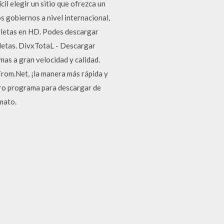
il elegir un sitio que ofrezca un
s gobiernos a nivel internacional,
pletas en HD. Podes descargar
pletas. DivxTotaL - Descargar
as a gran velocidad y calidad.
From.Net, ¡la manera más rápida y
tro programa para descargar de
mato.