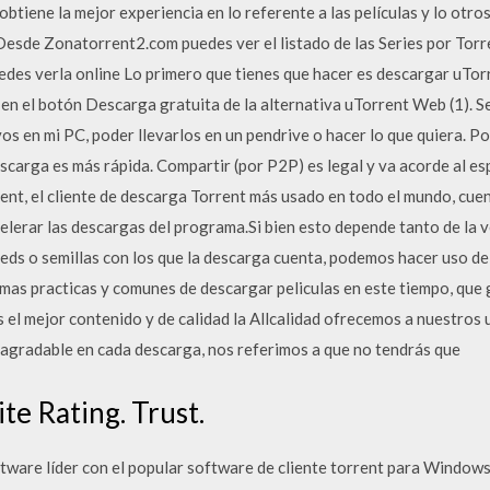
btiene la mejor experiencia en lo referente a las películas y lo otro
 Desde Zonatorrent2.com puedes ver el listado de las Series por Torr
edes verla online Lo primero que tienes que hacer es descargar uTor
sa en el botón Descarga gratuita de la alternativa uTorrent Web (1). 
os en mi PC, poder llevarlos en un pendrive o hacer lo que quiera. P
scarga es más rápida. Compartir (por P2P) es legal y va acorde al esp
t, el cliente de descarga Torrent más usado en todo el mundo, cuen
celerar las descargas del programa.Si bien esto depende tanto de la 
ds o semillas con los que la descarga cuenta, podemos hacer uso de 
as practicas y comunes de descargar peliculas en este tiempo, que g
el mejor contenido y de calidad la Allcalidad ofrecemos a nuestros
 agradable en cada descarga, nos referimos a que no tendrás que
ite Rating. Trust.
tware líder con el popular software de cliente torrent para Window