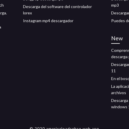
tch
mp3
Descarga del software del controlador
rga.
lorex
Descargar
Instagram mp4 descargador
Puedes de
a
New
Comprens
descarga g
Descargar
11
En el bos
La aplica
archivos
Descarga 
windows 
© 2020 americaloadsebso.web.app