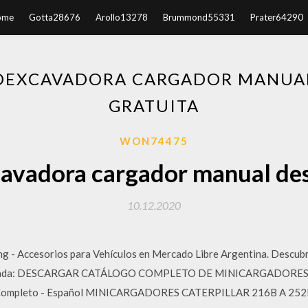
ome
Gotta28676
Arollo13278
Brummond55331
Prater64290
ROEXCAVADORA CARGADOR MANUA
GRATUITA
WON74475
cavadora cargador manual des
10.12.2020
 - Accesorios para Vehículos en Mercado Libre Argentina. Descubr
a Pesada: DESCARGAR CATÁLOGO COMPLETO DE MINICARGADORE
Completo - Español MINICARGADORES CATERPILLAR 216B A 252B 