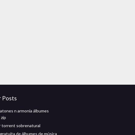
r Posts
atones n armonía álbumes
 zip
 torrent sobrenatural
gratuita de álbumes de música