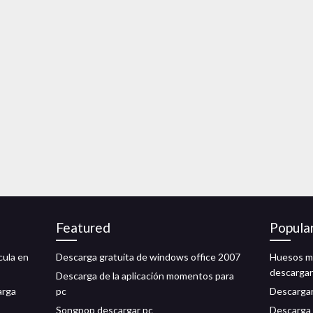
Featured
Popula
cula en
Descarga gratuita de windows office 2007
Huesos m
descargar
Descarga de la aplicación momentos para
arga
pc
Descargar
Songpop descargar pc
Descarga 