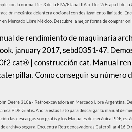
e con la norma Tier 3 de la EPA/Etapa IIIA o Tier 2/Etapa II de la 
racción mecánica delantera opcional con deslizamiento limitado. E
 en Mercado Libre México. Descubre la mejor forma de comprar onl
nual de rendimiento de maquinaria archi
ok, january 2017, sebd0351-47. Demos
0f2 cat® | construcción cat. Manual re
aterpillar. Como conseguir su número d
ohn Deere 310a - Retroexcavadora en Mercado Libre Argentina. Des
ánica PDF Gratis. Ahora estas listo para descargar tu manual de me
ación las descargas son gratis y los Manuales de mecánica PDF, está
a de archivo segura. Encuentra Retroexcavadoras Caterpillar 416 D