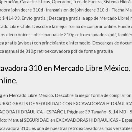
Operación, Características, Operador, Tren de Fuerza, Sistema Hidrá
vadora john deere 310d -transmision de john deere 310 d - Flecha
 $ 414 93. Envío gratis. ¡Descarga gratis la app de Mercado Libre!
do Libre Chile. Descubre la mejor forma de comprar online. Puede 
ibros electrónicos sobre manual de 310g retroexcavadora pdf, tambié
nea gratis (avisos) con principiante e intermedio, Descargas de doc
ca manual de 310g retroexcavadora pdf de forma gratuita
avadora 310 en Mercado Libre México. 
line.
en Mercado Libre México. Descubre la mejor forma de comprar onl
CURSO GRATIS DE SEGURIDAD CON EXCAVADORAS HIDRÁULIC
RA HIDRÁULICA - ESPAÑOL Páginas: 39 Tamaño: 5. 14 MB - 5
ntenido: Manual SEGURIDAD en EXCAVADORAS HIDRÁULICAS - Esp
vadora 310L es una de nuestras retroexcavadoras más versátiles 