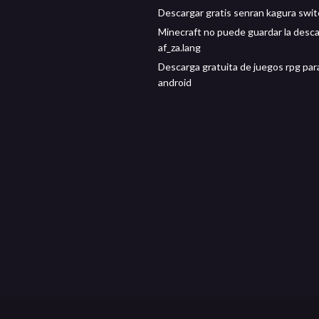
Descargar gratis senran kagura swi
Minecraft no puede guardar la desca
af_za.lang
Descarga gratuita de juegos rpg par
android