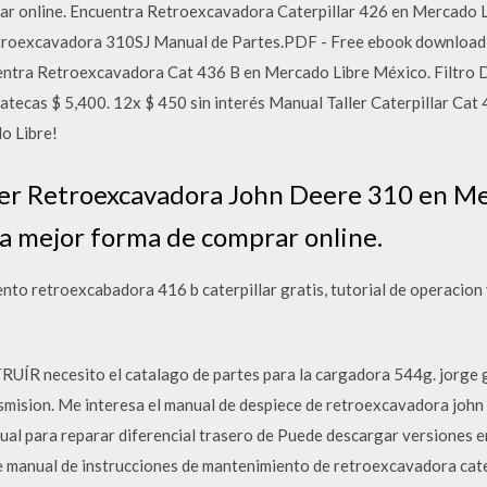
ar online. Encuentra Retroexcavadora Caterpillar 426 en Mercado L
troexcavadora 310SJ Manual de Partes.PDF - Free ebook download as P
uentra Retroexcavadora Cat 436 B en Mercado Libre México. Filtro D
ecas $ 5,400. 12x $ 450 sin interés Manual Taller Caterpillar Cat
o Libre!
ler Retroexcavadora John Deere 310 en M
la mejor forma de comprar online.
nto retroexcabadora 416 b caterpillar gratis, tutorial de operacio
necesito el catalago de partes para la cargadora 544g. jorge 
mision. Me interesa el manual de despiece de retroexcavadora john d
l para reparar diferencial trasero de Puede descargar versiones en
re manual de instrucciones de mantenimiento de retroexcavadora cate