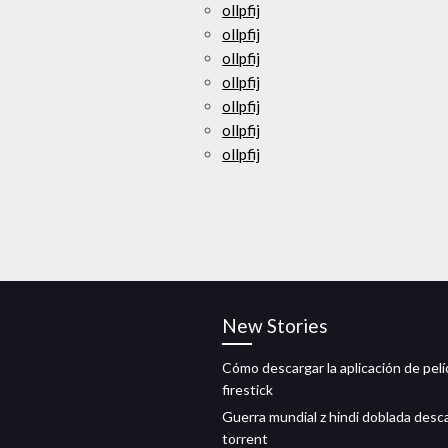
ollpfij
ollpfij
ollpfij
ollpfij
ollpfij
ollpfij
ollpfij
New Stories
Cómo descargar la aplicación de pelí
firestick
Guerra mundial z hindi doblada desc
torrent