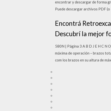
encontrar y descargar de forma gr
Puede descargar archivos PDF (o
Encontrá Retroexca
Descubrí la mejor f
580N | Página 3 A B D J E H C N
máxima de operación – brazos total
com los brazos en su altura de máxi