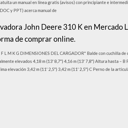
atuita un manual en línea gratis (avisos) con principiante e interme
 DOC y PPT) acerca manual de
vadora John Deere 310 K en Mercado L
orma de comprar online.
 O F L M K G DIMENSIONES DEL CARGADOR* Balde con cuchilla de co
mente elevados 4,18 m (13' 8,7") 4,16 m (13' 7,8") Altura hasta – B P
ma elevación 3,42 m (11' 2,5") 3,42 m (11' 2,5") C Perno de la articul