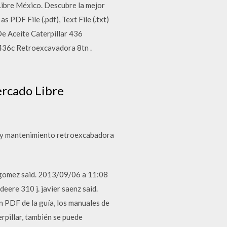
ibre México. Descubre la mejor
DF File (.pdf), Text File (.txt)
e Aceite Caterpillar 436
 436c Retroexcavadora 8tn .
ercado Libre
n y mantenimiento retroexcabadora
gomez said. 2013/09/06 a 11:08
eere 310 j. javier saenz said.
 PDF de la guía, los manuales de
rpillar, también se puede