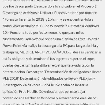
que fue descargado (de acuerdo a lo indicado en el Proceso 1:
Descarga de Archivos a Utilizar). El archivo tiene por nombre
^Formato Inventario 2018_v1.xlsm _ y se encuentra Hola a
todos, Ayer actualicé mi PC de Windows 7 Ultimate a Windows
10 .- Funciona todo perfecto menos lo que para mí es
fundamental: Cada vez que recibo una planilla de Excel, Word o
PowerPoint via mail, y la descargo a la PC para luego abrirla y
trabajarla, ME DICE ARCHIVO DAÑADO.- Si deseas verificar si
estás obligado y determinar si tus ingresos superan el tope,
puedas descargar la plantilla en excel que te ayudará con la
determinación. Descargar “Determinación de obligados a llevar
PLE 2018” Determinaión-de-obligados-a-llevar-PLE.xlsm –
Descargado 2490 veces – 274 KB Se acaba de lanzar la
aplicación Free Netflix Downloader que permite bajar
contenidos de Netflix en Windows y almacenarlos en el disco
duro del usuario RocÃ­o, el archivo no estÃ¡ comprimido, por lo