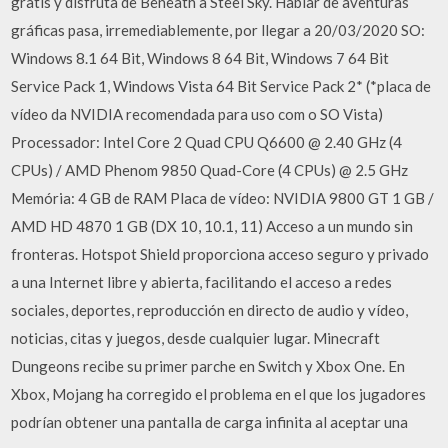
gratis y disfruta de Beneath a Steel Sky. Hablar de aventuras
gráficas pasa, irremediablemente, por llegar a 20/03/2020 SO:
Windows 8.1 64 Bit, Windows 8 64 Bit, Windows 7 64 Bit
Service Pack 1, Windows Vista 64 Bit Service Pack 2* (*placa de
vídeo da NVIDIA recomendada para uso com o SO Vista)
Processador: Intel Core 2 Quad CPU Q6600 @ 2.40 GHz (4
CPUs) / AMD Phenom 9850 Quad-Core (4 CPUs) @ 2.5 GHz
Memória: 4 GB de RAM Placa de vídeo: NVIDIA 9800 GT 1 GB /
AMD HD 4870 1 GB (DX 10, 10.1, 11) Acceso a un mundo sin
fronteras. Hotspot Shield proporciona acceso seguro y privado
a una Internet libre y abierta, facilitando el acceso a redes
sociales, deportes, reproducción en directo de audio y vídeo,
noticias, citas y juegos, desde cualquier lugar. Minecraft
Dungeons recibe su primer parche en Switch y Xbox One. En
Xbox, Mojang ha corregido el problema en el que los jugadores
podrían obtener una pantalla de carga infinita al aceptar una