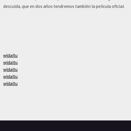
descuida, que en dos años tendremos también la película oficial.
wjdaitu
wjdaitu
wjdaitu
wjdaitu
wjdaitu