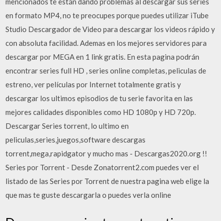
mencionados te están dando problemas al descargar sus series
en formato MP4, no te preocupes porque puedes utilizar iTube
Studio Descargador de Video para descargar los videos rápido y
con absoluta facilidad. Ademas en los mejores servidores para
descargar por MEGA en 1 link gratis. En esta pagina podrán
encontrar series full HD , series online completas, peliculas de
estreno, ver películas por Internet totalmente gratis y
descargar los ultimos episodios de tu serie favorita en las
mejores calidades disponibles como HD 1080p y HD 720p.
Descargar Series torrent, lo ultimo en
peliculas,series,juegos,software descargas
torrent,mega,rapidgator y mucho mas - Descargas2020.org !!
Series por Torrent - Desde Zonatorrent2.com puedes ver el
listado de las Series por Torrent de nuestra pagina web elige la
que mas te guste descargarla o puedes verla online