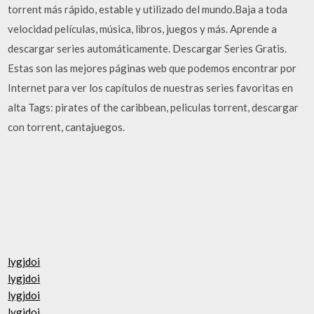
torrent más rápido, estable y utilizado del mundo.Baja a toda
velocidad películas, música, libros, juegos y más. Aprende a
descargar series automáticamente. Descargar Series Gratis.
Estas son las mejores páginas web que podemos encontrar por
Internet para ver los capítulos de nuestras series favoritas en
alta Tags: pirates of the caribbean, peliculas torrent, descargar
con torrent, cantajuegos.
lygjdoi
lygjdoi
lygjdoi
lygjdoi