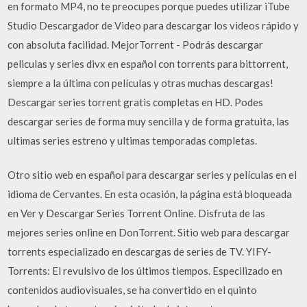
en formato MP4, no te preocupes porque puedes utilizar iTube
Studio Descargador de Video para descargar los videos rápido y
con absoluta facilidad. MejorTorrent - Podrás descargar
peliculas y series divx en español con torrents para bittorrent,
siempre a la última con películas y otras muchas descargas!
Descargar series torrent gratis completas en HD. Podes
descargar series de forma muy sencilla y de forma gratuita, las
ultimas series estreno y ultimas temporadas completas.
Otro sitio web en español para descargar series y películas en el
idioma de Cervantes. En esta ocasión, la página está bloqueada
en Ver y Descargar Series Torrent Online. Disfruta de las
mejores series online en DonTorrent. Sitio web para descargar
torrents especializado en descargas de series de TV. YIFY-
Torrents: El revulsivo de los últimos tiempos. Especilizado en
contenidos audiovisuales, se ha convertido en el quinto